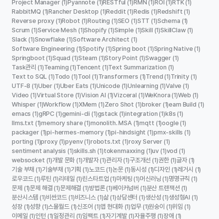
Project Manager
Pyannote
RESTful
RMN
ROI
RTK
(1)
(1)
(1)
(1)
(1)
(1)
RabbitMQ
Rancher Desktop
Reddit
Redis
Redshift
(1)
(1)
(1)
(1)
(1)
Reverse proxy
Robot
Routing
SEO
STT
Schema
(1)
(1)
(1)
(1)
(1)
(1)
Scrum
Service Mesh
Shopify
Simple
Skill
SkillClaw
(1)
(1)
(1)
(1)
(1)
(1)
Slack
Snowflake
Software Architect
(1)
(1)
(1)
Software Engineering
Spotify
Spring boot
Spring Native
(1)
(1)
(1)
(1)
Springboot
Squad
Steam
Story Point
Swagger
(1)
(1)
(1)
(1)
(1)
Task관리
Teaming
Tencent
Text Summarization
(1)
(1)
(1)
(1)
Text to SQL
Todo
Tool
Transformers
Trend
Trinity
(1)
(1)
(1)
(1)
(1)
(1)
UTF-8
Uber
Uber Eats
Unicode
Unlearning
Valve
(1)
(1)
(1)
(1)
(1)
(1)
Video
Virtual Store
Vision AI
Vizceral
WeKnora
Web
(1)
(1)
(1)
(1)
(1)
(1)
Whisper
Workflow
XMem
Zero Shot
broker
eam Build
(1)
(1)
(1)
(1)
(1)
(1)
emacs
gRPC
gemini-cli
gstack
integration
k8s
(1)
(1)
(1)
(1)
(1)
(1)
llms.txt
memory share
monolith. MSA
mqtt
oogle
(1)
(1)
(1)
(1)
(1)
packager
pi-hermes-memory
pi-hindsight
pmx-skills
(1)
(1)
(1)
(1)
porting
proxy
pyenv
robots.txt
roxy Server
(1)
(1)
(1)
(1)
(1)
sentiment analysis
skills.sh
tokenmaxxing
uv
vod
(1)
(1)
(1)
(1)
(1)
websocket
개발 문화
개발자
관리자
구조개선
권한
글자
(1)
(1)
(1)
(1)
(1)
(1)
(1)
기술 부채
기술부채
기획
노코드
논문
동시성
디자인
레거시
(1)
(1)
(1)
(1)
(1)
(1)
(1)
(1)
로우코드
루틴
리테일
린스타트업
마케팅
머신러닝
명명규칙
(1)
(1)
(1)
(1)
(1)
(1)
(1)
문제
문제 해결
문제해결
방법론
베이커넘버
분산 트랜잭션
(1)
(1)
(1)
(1)
(1)
(1)
분산시스템
비싼코드
비즈니스
삶
상담센터
생산성
생성형AI
(1)
(1)
(1)
(1)
(1)
(1)
(1)
성장
성향
스몰월드
신조어
앱 현대화
업무
원숭이
위임
(1)
(1)
(1)
(1)
(1)
(1)
(1)
(1)
이메일
인턴
일정관리
임팩트
자기계발
자율주행
장애
(1)
(1)
(1)
(1)
(1)
(1)
(1)