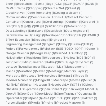
Block
Blockchain
Book
Bug
C3.ai
CLIP
CMAF
CNN
(1)
(1)
(1)
(1)
(1)
(1)
(1)
(1)
CaaS
Cache
Chopping
Chracter Set
Client
(1)
(1)
(1)
(1)
(1)
Cloud Native
Code formatting
Coding assistant
(1)
(1)
(1)
Communication
Compression
Consul
Contact Center
(1)
(1)
(1)
(1)
Container
Convert tool
Cord cutting
Curation
Cursor AI
(1)
(1)
(1)
(1)
(1)
DB
DB 형상 관리툴
DB설계
DPDK
DR
Data Fabric
(1)
(1)
(1)
(1)
(1)
(1)
Data Labelling
Data Lake
Data Mesh
Data engineer
(1)
(1)
(1)
(1)
Datawarehouse
Design
Developer
Docker
EIP
EUC-KR
(1)
(1)
(1)
(1)
(1)
(1)
Effort Estimation
Encoding
Engineer
(1)
(1)
(1)
Engineering Management
Engram
Envoy
Eureka
FDE
(1)
(1)
(1)
(1)
(1)
Fedora
Forward proxy
Fullstack
GE
GEO
GPT
Game
(1)
(1)
(1)
(1)
(1)
(1)
(1)
Google Calendar
Google Keep
GraalVM
Gumloop
(1)
(1)
(1)
(1)
Hallucination
Hashicorp
Hidden cost
Hollow
IDE
IDP
(1)
(1)
(1)
(1)
(1)
(1)
IIoT
IoT
Istio
Jmeter
Kafka
Kimi
Legacy System
(1)
(1)
(1)
(1)
(1)
(1)
(1)
Lettuce
Load balancer
Locust
ML
Management
(1)
(1)
(1)
(1)
(1)
Mantis
Marathon
Maven
Meeting
Memory Layer
(1)
(1)
(1)
(1)
(1)
Meta data
Metacat
Miniservices
Mistral3
Mode
(1)
(1)
(1)
(1)
(1)
Moduler Monolithic
MongoDB
Monorepo
Movie
Music
(1)
(1)
(1)
(1)
(1)
NLI
NLP
Nginx
Noteapp
NotebookLM
OTT
Object
(1)
(1)
(1)
(1)
(1)
(1)
(1)
Obsidian
On-premise
Open Connect
Open Weight Model
(1)
(1)
(1)
(1)
OpenAI
OpenDev
OpenModel
OpenTracing
Openclaw
(1)
(1)
(1)
(1)
(1)
Openrouter
Outpost
PARA
PL/SQL
PO
PR
Pattern
(1)
(1)
(1)
(1)
(1)
(1)
(1)
Personalization
Predix
Pricing
Product Manager
(1)
(1)
(1)
(1)