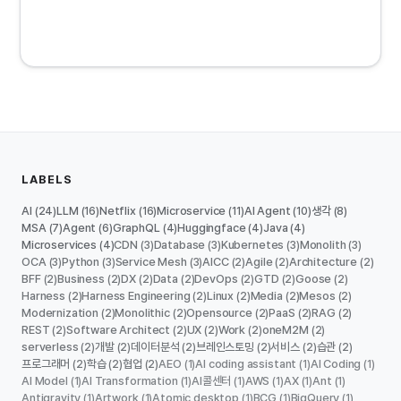
LABELS
AI
LLM
Netflix
Microservice
AI Agent
생각
(24)
(16)
(16)
(11)
(10)
(8)
MSA
Agent
GraphQL
Huggingface
Java
(7)
(6)
(4)
(4)
(4)
Microservices
CDN
Database
Kubernetes
Monolith
(4)
(3)
(3)
(3)
(3)
OCA
Python
Service Mesh
AICC
Agile
Architecture
(3)
(3)
(3)
(2)
(2)
(2)
BFF
Business
DX
Data
DevOps
GTD
Goose
(2)
(2)
(2)
(2)
(2)
(2)
(2)
Harness
Harness Engineering
Linux
Media
Mesos
(2)
(2)
(2)
(2)
(2)
Modernization
Monolithic
Opensource
PaaS
RAG
(2)
(2)
(2)
(2)
(2)
REST
Software Architect
UX
Work
oneM2M
(2)
(2)
(2)
(2)
(2)
serverless
개발
데이터분석
브레인스토밍
서비스
습관
(2)
(2)
(2)
(2)
(2)
(2)
프로그래머
학습
협업
AEO
AI coding assistant
AI Coding
(2)
(2)
(2)
(1)
(1)
(1)
AI Model
AI Transformation
AI콜센터
AWS
AX
Ant
(1)
(1)
(1)
(1)
(1)
(1)
Antigravity
Artwork
Atomic desktop
BCG
BigQuery
(1)
(1)
(1)
(1)
(1)