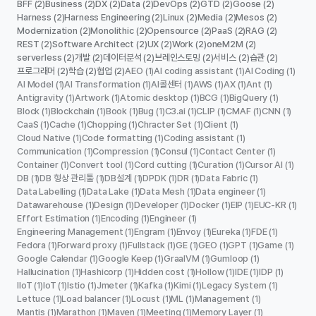
BFF
Business
DX
Data
DevOps
GTD
Goose
(2)
(2)
(2)
(2)
(2)
(2)
(2)
Harness
Harness Engineering
Linux
Media
Mesos
(2)
(2)
(2)
(2)
(2)
Modernization
Monolithic
Opensource
PaaS
RAG
(2)
(2)
(2)
(2)
(2)
REST
Software Architect
UX
Work
oneM2M
(2)
(2)
(2)
(2)
(2)
serverless
개발
데이터분석
브레인스토밍
서비스
습관
(2)
(2)
(2)
(2)
(2)
(2)
프로그래머
학습
협업
AEO
AI coding assistant
AI Coding
(2)
(2)
(2)
(1)
(1)
(1)
AI Model
AI Transformation
AI콜센터
AWS
AX
Ant
(1)
(1)
(1)
(1)
(1)
(1)
Antigravity
Artwork
Atomic desktop
BCG
BigQuery
(1)
(1)
(1)
(1)
(1)
Block
Blockchain
Book
Bug
C3.ai
CLIP
CMAF
CNN
(1)
(1)
(1)
(1)
(1)
(1)
(1)
(1)
CaaS
Cache
Chopping
Chracter Set
Client
(1)
(1)
(1)
(1)
(1)
Cloud Native
Code formatting
Coding assistant
(1)
(1)
(1)
Communication
Compression
Consul
Contact Center
(1)
(1)
(1)
(1)
Container
Convert tool
Cord cutting
Curation
Cursor AI
(1)
(1)
(1)
(1)
(1)
DB
DB 형상 관리툴
DB설계
DPDK
DR
Data Fabric
(1)
(1)
(1)
(1)
(1)
(1)
Data Labelling
Data Lake
Data Mesh
Data engineer
(1)
(1)
(1)
(1)
Datawarehouse
Design
Developer
Docker
EIP
EUC-KR
(1)
(1)
(1)
(1)
(1)
(1)
Effort Estimation
Encoding
Engineer
(1)
(1)
(1)
Engineering Management
Engram
Envoy
Eureka
FDE
(1)
(1)
(1)
(1)
(1)
Fedora
Forward proxy
Fullstack
GE
GEO
GPT
Game
(1)
(1)
(1)
(1)
(1)
(1)
(1)
Google Calendar
Google Keep
GraalVM
Gumloop
(1)
(1)
(1)
(1)
Hallucination
Hashicorp
Hidden cost
Hollow
IDE
IDP
(1)
(1)
(1)
(1)
(1)
(1)
IIoT
IoT
Istio
Jmeter
Kafka
Kimi
Legacy System
(1)
(1)
(1)
(1)
(1)
(1)
(1)
Lettuce
Load balancer
Locust
ML
Management
(1)
(1)
(1)
(1)
(1)
Mantis
Marathon
Maven
Meeting
Memory Layer
(1)
(1)
(1)
(1)
(1)