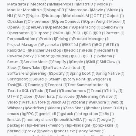
Meta data
Metacat
Miniservices
Mistral3
Mode
(1)
(1)
(1)
(1)
(1)
Moduler Monolithic
MongoDB
Monorepo
Movie
Music
(1)
(1)
(1)
(1)
(1)
NLI
NLP
Nginx
Noteapp
NotebookLM
OTT
Object
(1)
(1)
(1)
(1)
(1)
(1)
(1)
Obsidian
On-premise
Open Connect
Open Weight Model
(1)
(1)
(1)
(1)
OpenAI
OpenDev
OpenModel
OpenTracing
Openclaw
(1)
(1)
(1)
(1)
(1)
Openrouter
Outpost
PARA
PL/SQL
PO
PR
Pattern
(1)
(1)
(1)
(1)
(1)
(1)
(1)
Personalization
Predix
Pricing
Product Manager
(1)
(1)
(1)
(1)
Project Manager
Pyannote
RESTful
RMN
ROI
RTK
(1)
(1)
(1)
(1)
(1)
(1)
RabbitMQ
Rancher Desktop
Reddit
Redis
Redshift
(1)
(1)
(1)
(1)
(1)
Reverse proxy
Robot
Routing
SEO
STT
Schema
(1)
(1)
(1)
(1)
(1)
(1)
Scrum
Service Mesh
Shopify
Simple
Skill
SkillClaw
(1)
(1)
(1)
(1)
(1)
(1)
Slack
Snowflake
Software Architect
(1)
(1)
(1)
Software Engineering
Spotify
Spring boot
Spring Native
(1)
(1)
(1)
(1)
Springboot
Squad
Steam
Story Point
Swagger
(1)
(1)
(1)
(1)
(1)
Task관리
Teaming
Tencent
Text Summarization
(1)
(1)
(1)
(1)
Text to SQL
Todo
Tool
Transformers
Trend
Trinity
(1)
(1)
(1)
(1)
(1)
(1)
UTF-8
Uber
Uber Eats
Unicode
Unlearning
Valve
(1)
(1)
(1)
(1)
(1)
(1)
Video
Virtual Store
Vision AI
Vizceral
WeKnora
Web
(1)
(1)
(1)
(1)
(1)
(1)
Whisper
Workflow
XMem
Zero Shot
broker
eam Build
(1)
(1)
(1)
(1)
(1)
(1)
emacs
gRPC
gemini-cli
gstack
integration
k8s
(1)
(1)
(1)
(1)
(1)
(1)
llms.txt
memory share
monolith. MSA
mqtt
oogle
(1)
(1)
(1)
(1)
(1)
packager
pi-hermes-memory
pi-hindsight
pmx-skills
(1)
(1)
(1)
(1)
porting
proxy
pyenv
robots.txt
roxy Server
(1)
(1)
(1)
(1)
(1)