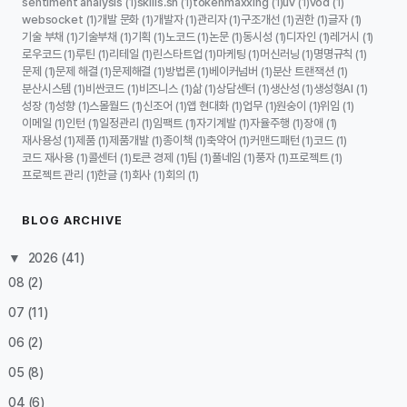
sentiment analysis
skills.sh
tokenmaxxing
uv
vod
(1)
(1)
(1)
(1)
(1)
websocket
개발 문화
개발자
관리자
구조개선
권한
글자
(1)
(1)
(1)
(1)
(1)
(1)
(1)
기술 부채
기술부채
기획
노코드
논문
동시성
디자인
레거시
(1)
(1)
(1)
(1)
(1)
(1)
(1)
(1)
로우코드
루틴
리테일
린스타트업
마케팅
머신러닝
명명규칙
(1)
(1)
(1)
(1)
(1)
(1)
(1)
문제
문제 해결
문제해결
방법론
베이커넘버
분산 트랜잭션
(1)
(1)
(1)
(1)
(1)
(1)
분산시스템
비싼코드
비즈니스
삶
상담센터
생산성
생성형AI
(1)
(1)
(1)
(1)
(1)
(1)
(1)
성장
성향
스몰월드
신조어
앱 현대화
업무
원숭이
위임
(1)
(1)
(1)
(1)
(1)
(1)
(1)
(1)
이메일
인턴
일정관리
임팩트
자기계발
자율주행
장애
(1)
(1)
(1)
(1)
(1)
(1)
(1)
재사용성
제품
제품개발
종이책
축약어
커맨드패턴
코드
(1)
(1)
(1)
(1)
(1)
(1)
(1)
코드 재사용
콜센터
토큰 경제
팀
풀네임
풍자
프로젝트
(1)
(1)
(1)
(1)
(1)
(1)
(1)
프로젝트 관리
한글
회사
회의
(1)
(1)
(1)
(1)
BLOG ARCHIVE
▼
2026
(41)
08
(2)
07
(11)
06
(2)
05
(8)
04
(6)