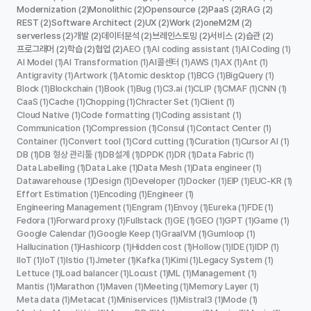
Modernization
Monolithic
Opensource
PaaS
RAG
(2)
(2)
(2)
(2)
(2)
REST
Software Architect
UX
Work
oneM2M
(2)
(2)
(2)
(2)
(2)
serverless
개발
데이터분석
브레인스토밍
서비스
습관
(2)
(2)
(2)
(2)
(2)
(2)
프로그래머
학습
협업
AEO
AI coding assistant
AI Coding
(2)
(2)
(2)
(1)
(1)
(1)
AI Model
AI Transformation
AI콜센터
AWS
AX
Ant
(1)
(1)
(1)
(1)
(1)
(1)
Antigravity
Artwork
Atomic desktop
BCG
BigQuery
(1)
(1)
(1)
(1)
(1)
Block
Blockchain
Book
Bug
C3.ai
CLIP
CMAF
CNN
(1)
(1)
(1)
(1)
(1)
(1)
(1)
(1)
CaaS
Cache
Chopping
Chracter Set
Client
(1)
(1)
(1)
(1)
(1)
Cloud Native
Code formatting
Coding assistant
(1)
(1)
(1)
Communication
Compression
Consul
Contact Center
(1)
(1)
(1)
(1)
Container
Convert tool
Cord cutting
Curation
Cursor AI
(1)
(1)
(1)
(1)
(1)
DB
DB 형상 관리툴
DB설계
DPDK
DR
Data Fabric
(1)
(1)
(1)
(1)
(1)
(1)
Data Labelling
Data Lake
Data Mesh
Data engineer
(1)
(1)
(1)
(1)
Datawarehouse
Design
Developer
Docker
EIP
EUC-KR
(1)
(1)
(1)
(1)
(1)
(1)
Effort Estimation
Encoding
Engineer
(1)
(1)
(1)
Engineering Management
Engram
Envoy
Eureka
FDE
(1)
(1)
(1)
(1)
(1)
Fedora
Forward proxy
Fullstack
GE
GEO
GPT
Game
(1)
(1)
(1)
(1)
(1)
(1)
(1)
Google Calendar
Google Keep
GraalVM
Gumloop
(1)
(1)
(1)
(1)
Hallucination
Hashicorp
Hidden cost
Hollow
IDE
IDP
(1)
(1)
(1)
(1)
(1)
(1)
IIoT
IoT
Istio
Jmeter
Kafka
Kimi
Legacy System
(1)
(1)
(1)
(1)
(1)
(1)
(1)
Lettuce
Load balancer
Locust
ML
Management
(1)
(1)
(1)
(1)
(1)
Mantis
Marathon
Maven
Meeting
Memory Layer
(1)
(1)
(1)
(1)
(1)
Meta data
Metacat
Miniservices
Mistral3
Mode
(1)
(1)
(1)
(1)
(1)