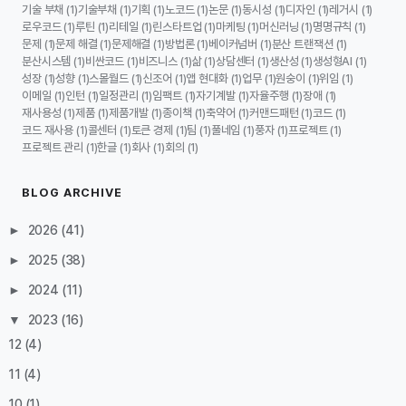
기술 부채
기술부채
기획
노코드
논문
동시성
디자인
레거시
(1)
(1)
(1)
(1)
(1)
(1)
(1)
(1)
로우코드
루틴
리테일
린스타트업
마케팅
머신러닝
명명규칙
(1)
(1)
(1)
(1)
(1)
(1)
(1)
문제
문제 해결
문제해결
방법론
베이커넘버
분산 트랜잭션
(1)
(1)
(1)
(1)
(1)
(1)
분산시스템
비싼코드
비즈니스
삶
상담센터
생산성
생성형AI
(1)
(1)
(1)
(1)
(1)
(1)
(1)
성장
성향
스몰월드
신조어
앱 현대화
업무
원숭이
위임
(1)
(1)
(1)
(1)
(1)
(1)
(1)
(1)
이메일
인턴
일정관리
임팩트
자기계발
자율주행
장애
(1)
(1)
(1)
(1)
(1)
(1)
(1)
재사용성
제품
제품개발
종이책
축약어
커맨드패턴
코드
(1)
(1)
(1)
(1)
(1)
(1)
(1)
코드 재사용
콜센터
토큰 경제
팀
풀네임
풍자
프로젝트
(1)
(1)
(1)
(1)
(1)
(1)
(1)
프로젝트 관리
한글
회사
회의
(1)
(1)
(1)
(1)
BLOG ARCHIVE
►
2026
(41)
►
2025
(38)
►
2024
(11)
▼
2023
(16)
12
(4)
11
(4)
10
(1)