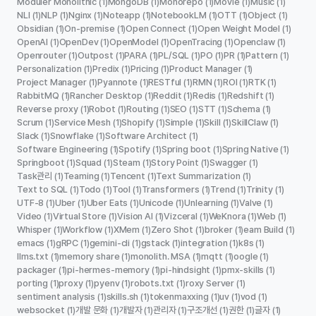
Moduler Monolithic
MongoDB
Monorepo
Movie
Music
(1)
(1)
(1)
(1)
(1)
NLI
NLP
Nginx
Noteapp
NotebookLM
OTT
Object
(1)
(1)
(1)
(1)
(1)
(1)
(1)
Obsidian
On-premise
Open Connect
Open Weight Model
(1)
(1)
(1)
(1)
OpenAI
OpenDev
OpenModel
OpenTracing
Openclaw
(1)
(1)
(1)
(1)
(1)
Openrouter
Outpost
PARA
PL/SQL
PO
PR
Pattern
(1)
(1)
(1)
(1)
(1)
(1)
(1)
Personalization
Predix
Pricing
Product Manager
(1)
(1)
(1)
(1)
Project Manager
Pyannote
RESTful
RMN
ROI
RTK
(1)
(1)
(1)
(1)
(1)
(1)
RabbitMQ
Rancher Desktop
Reddit
Redis
Redshift
(1)
(1)
(1)
(1)
(1)
Reverse proxy
Robot
Routing
SEO
STT
Schema
(1)
(1)
(1)
(1)
(1)
(1)
Scrum
Service Mesh
Shopify
Simple
Skill
SkillClaw
(1)
(1)
(1)
(1)
(1)
(1)
Slack
Snowflake
Software Architect
(1)
(1)
(1)
Software Engineering
Spotify
Spring boot
Spring Native
(1)
(1)
(1)
(1)
Springboot
Squad
Steam
Story Point
Swagger
(1)
(1)
(1)
(1)
(1)
Task관리
Teaming
Tencent
Text Summarization
(1)
(1)
(1)
(1)
Text to SQL
Todo
Tool
Transformers
Trend
Trinity
(1)
(1)
(1)
(1)
(1)
(1)
UTF-8
Uber
Uber Eats
Unicode
Unlearning
Valve
(1)
(1)
(1)
(1)
(1)
(1)
Video
Virtual Store
Vision AI
Vizceral
WeKnora
Web
(1)
(1)
(1)
(1)
(1)
(1)
Whisper
Workflow
XMem
Zero Shot
broker
eam Build
(1)
(1)
(1)
(1)
(1)
(1)
emacs
gRPC
gemini-cli
gstack
integration
k8s
(1)
(1)
(1)
(1)
(1)
(1)
llms.txt
memory share
monolith. MSA
mqtt
oogle
(1)
(1)
(1)
(1)
(1)
packager
pi-hermes-memory
pi-hindsight
pmx-skills
(1)
(1)
(1)
(1)
porting
proxy
pyenv
robots.txt
roxy Server
(1)
(1)
(1)
(1)
(1)
sentiment analysis
skills.sh
tokenmaxxing
uv
vod
(1)
(1)
(1)
(1)
(1)
websocket
개발 문화
개발자
관리자
구조개선
권한
글자
(1)
(1)
(1)
(1)
(1)
(1)
(1)