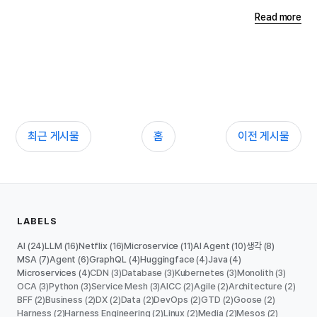
Read more
최근 게시물
홈
이전 게시물
LABELS
AI
LLM
Netflix
Microservice
AI Agent
생각
(24)
(16)
(16)
(11)
(10)
(8)
MSA
Agent
GraphQL
Huggingface
Java
(7)
(6)
(4)
(4)
(4)
Microservices
CDN
Database
Kubernetes
Monolith
(4)
(3)
(3)
(3)
(3)
OCA
Python
Service Mesh
AICC
Agile
Architecture
(3)
(3)
(3)
(2)
(2)
(2)
BFF
Business
DX
Data
DevOps
GTD
Goose
(2)
(2)
(2)
(2)
(2)
(2)
(2)
Harness
Harness Engineering
Linux
Media
Mesos
(2)
(2)
(2)
(2)
(2)