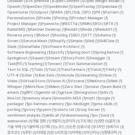
Obsidian
On-premise
Open Connect
Open Weight Model
(1)
(1)
(1)
(1)
OpenAI
OpenDev
OpenModel
OpenTracing
Openclaw
(1)
(1)
(1)
(1)
(1)
Openrouter
Outpost
PARA
PL/SQL
PO
PR
Pattern
(1)
(1)
(1)
(1)
(1)
(1)
(1)
Personalization
Predix
Pricing
Product Manager
(1)
(1)
(1)
(1)
Project Manager
Pyannote
RESTful
RMN
ROI
RTK
(1)
(1)
(1)
(1)
(1)
(1)
RabbitMQ
Rancher Desktop
Reddit
Redis
Redshift
(1)
(1)
(1)
(1)
(1)
Reverse proxy
Robot
Routing
SEO
STT
Schema
(1)
(1)
(1)
(1)
(1)
(1)
Scrum
Service Mesh
Shopify
Simple
Skill
SkillClaw
(1)
(1)
(1)
(1)
(1)
(1)
Slack
Snowflake
Software Architect
(1)
(1)
(1)
Software Engineering
Spotify
Spring boot
Spring Native
(1)
(1)
(1)
(1)
Springboot
Squad
Steam
Story Point
Swagger
(1)
(1)
(1)
(1)
(1)
Task관리
Teaming
Tencent
Text Summarization
(1)
(1)
(1)
(1)
Text to SQL
Todo
Tool
Transformers
Trend
Trinity
(1)
(1)
(1)
(1)
(1)
(1)
UTF-8
Uber
Uber Eats
Unicode
Unlearning
Valve
(1)
(1)
(1)
(1)
(1)
(1)
Video
Virtual Store
Vision AI
Vizceral
WeKnora
Web
(1)
(1)
(1)
(1)
(1)
(1)
Whisper
Workflow
XMem
Zero Shot
broker
eam Build
(1)
(1)
(1)
(1)
(1)
(1)
emacs
gRPC
gemini-cli
gstack
integration
k8s
(1)
(1)
(1)
(1)
(1)
(1)
llms.txt
memory share
monolith. MSA
mqtt
oogle
(1)
(1)
(1)
(1)
(1)
packager
pi-hermes-memory
pi-hindsight
pmx-skills
(1)
(1)
(1)
(1)
porting
proxy
pyenv
robots.txt
roxy Server
(1)
(1)
(1)
(1)
(1)
sentiment analysis
skills.sh
tokenmaxxing
uv
vod
(1)
(1)
(1)
(1)
(1)
websocket
개발 문화
개발자
관리자
구조개선
권한
글자
(1)
(1)
(1)
(1)
(1)
(1)
(1)
기술 부채
기술부채
기획
노코드
논문
동시성
디자인
레거시
(1)
(1)
(1)
(1)
(1)
(1)
(1)
(1)
로우코드
루틴
리테일
린스타트업
마케팅
머신러닝
명명규칙
(1)
(1)
(1)
(1)
(1)
(1)
(1)