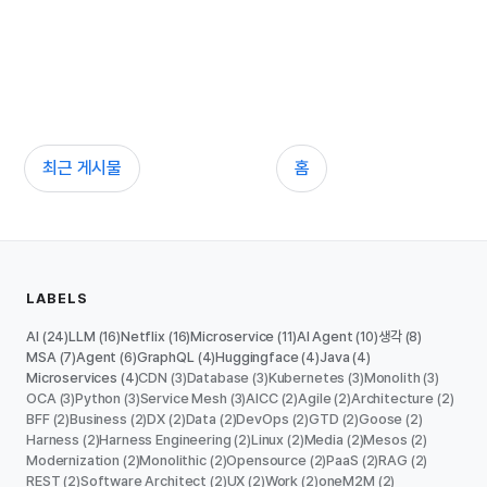
최근 게시물
홈
LABELS
AI
LLM
Netflix
Microservice
AI Agent
생각
(24)
(16)
(16)
(11)
(10)
(8)
MSA
Agent
GraphQL
Huggingface
Java
(7)
(6)
(4)
(4)
(4)
Microservices
CDN
Database
Kubernetes
Monolith
(4)
(3)
(3)
(3)
(3)
OCA
Python
Service Mesh
AICC
Agile
Architecture
(3)
(3)
(3)
(2)
(2)
(2)
BFF
Business
DX
Data
DevOps
GTD
Goose
(2)
(2)
(2)
(2)
(2)
(2)
(2)
Harness
Harness Engineering
Linux
Media
Mesos
(2)
(2)
(2)
(2)
(2)
Modernization
Monolithic
Opensource
PaaS
RAG
(2)
(2)
(2)
(2)
(2)
REST
Software Architect
UX
Work
oneM2M
(2)
(2)
(2)
(2)
(2)