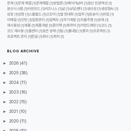
문제
문제 해결
문제해결
방법론
베이커넘버
분산 트랜잭션
(1)
(1)
(1)
(1)
(1)
(1)
분산시스템
비싼코드
비즈니스
삶
상담센터
생산성
생성형AI
(1)
(1)
(1)
(1)
(1)
(1)
(1)
성장
성향
스몰월드
신조어
앱 현대화
업무
원숭이
위임
(1)
(1)
(1)
(1)
(1)
(1)
(1)
(1)
이메일
인턴
일정관리
임팩트
자기계발
자율주행
장애
(1)
(1)
(1)
(1)
(1)
(1)
(1)
재사용성
제품
제품개발
종이책
축약어
커맨드패턴
코드
(1)
(1)
(1)
(1)
(1)
(1)
(1)
코드 재사용
콜센터
토큰 경제
팀
풀네임
풍자
프로젝트
(1)
(1)
(1)
(1)
(1)
(1)
(1)
프로젝트 관리
한글
회사
회의
(1)
(1)
(1)
(1)
BLOG ARCHIVE
►
2026
(41)
►
2025
(38)
►
2024
(11)
►
2023
(16)
►
2022
(15)
►
2021
(10)
►
2020
(11)
►
2019
(10)