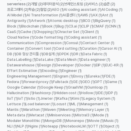
serverless
개발
데이터분석
브레인스토밍
서비스
습관
(2)
(2)
(2)
(2)
(2)
(2)
프로그래머
학습
협업
AEO
AI coding assistant
AI Coding
(2)
(2)
(2)
(1)
(1)
(1)
AI Model
AI Transformation
AI콜센터
AWS
AX
Ant
(1)
(1)
(1)
(1)
(1)
(1)
Antigravity
Artwork
Atomic desktop
BCG
BigQuery
(1)
(1)
(1)
(1)
(1)
Block
Blockchain
Book
Bug
C3.ai
CLIP
CMAF
CNN
(1)
(1)
(1)
(1)
(1)
(1)
(1)
(1)
CaaS
Cache
Chopping
Chracter Set
Client
(1)
(1)
(1)
(1)
(1)
Cloud Native
Code formatting
Coding assistant
(1)
(1)
(1)
Communication
Compression
Consul
Contact Center
(1)
(1)
(1)
(1)
Container
Convert tool
Cord cutting
Curation
Cursor AI
(1)
(1)
(1)
(1)
(1)
DB
DB 형상 관리툴
DB설계
DPDK
DR
Data Fabric
(1)
(1)
(1)
(1)
(1)
(1)
Data Labelling
Data Lake
Data Mesh
Data engineer
(1)
(1)
(1)
(1)
Datawarehouse
Design
Developer
Docker
EIP
EUC-KR
(1)
(1)
(1)
(1)
(1)
(1)
Effort Estimation
Encoding
Engineer
(1)
(1)
(1)
Engineering Management
Engram
Envoy
Eureka
FDE
(1)
(1)
(1)
(1)
(1)
Fedora
Forward proxy
Fullstack
GE
GEO
GPT
Game
(1)
(1)
(1)
(1)
(1)
(1)
(1)
Google Calendar
Google Keep
GraalVM
Gumloop
(1)
(1)
(1)
(1)
Hallucination
Hashicorp
Hidden cost
Hollow
IDE
IDP
(1)
(1)
(1)
(1)
(1)
(1)
IIoT
IoT
Istio
Jmeter
Kafka
Kimi
Legacy System
(1)
(1)
(1)
(1)
(1)
(1)
(1)
Lettuce
Load balancer
Locust
ML
Management
(1)
(1)
(1)
(1)
(1)
Mantis
Marathon
Maven
Meeting
Memory Layer
(1)
(1)
(1)
(1)
(1)
Meta data
Metacat
Miniservices
Mistral3
Mode
(1)
(1)
(1)
(1)
(1)
Moduler Monolithic
MongoDB
Monorepo
Movie
Music
(1)
(1)
(1)
(1)
(1)
NLI
NLP
Nginx
Noteapp
NotebookLM
OTT
Object
(1)
(1)
(1)
(1)
(1)
(1)
(1)