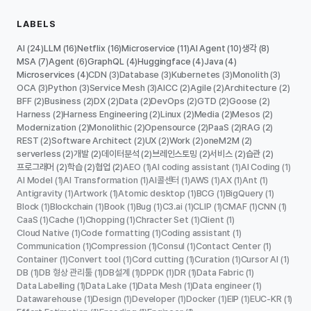
LABELS
AI
LLM
Netflix
Microservice
AI Agent
생각
(24)
(16)
(16)
(11)
(10)
(8)
MSA
Agent
GraphQL
Huggingface
Java
(7)
(6)
(4)
(4)
(4)
Microservices
CDN
Database
Kubernetes
Monolith
(4)
(3)
(3)
(3)
(3)
OCA
Python
Service Mesh
AICC
Agile
Architecture
(3)
(3)
(3)
(2)
(2)
(2)
BFF
Business
DX
Data
DevOps
GTD
Goose
(2)
(2)
(2)
(2)
(2)
(2)
(2)
Harness
Harness Engineering
Linux
Media
Mesos
(2)
(2)
(2)
(2)
(2)
Modernization
Monolithic
Opensource
PaaS
RAG
(2)
(2)
(2)
(2)
(2)
REST
Software Architect
UX
Work
oneM2M
(2)
(2)
(2)
(2)
(2)
serverless
개발
데이터분석
브레인스토밍
서비스
습관
(2)
(2)
(2)
(2)
(2)
(2)
프로그래머
학습
협업
AEO
AI coding assistant
AI Coding
(2)
(2)
(2)
(1)
(1)
(1)
AI Model
AI Transformation
AI콜센터
AWS
AX
Ant
(1)
(1)
(1)
(1)
(1)
(1)
Antigravity
Artwork
Atomic desktop
BCG
BigQuery
(1)
(1)
(1)
(1)
(1)
Block
Blockchain
Book
Bug
C3.ai
CLIP
CMAF
CNN
(1)
(1)
(1)
(1)
(1)
(1)
(1)
(1)
CaaS
Cache
Chopping
Chracter Set
Client
(1)
(1)
(1)
(1)
(1)
Cloud Native
Code formatting
Coding assistant
(1)
(1)
(1)
Communication
Compression
Consul
Contact Center
(1)
(1)
(1)
(1)
Container
Convert tool
Cord cutting
Curation
Cursor AI
(1)
(1)
(1)
(1)
(1)
DB
DB 형상 관리툴
DB설계
DPDK
DR
Data Fabric
(1)
(1)
(1)
(1)
(1)
(1)
Data Labelling
Data Lake
Data Mesh
Data engineer
(1)
(1)
(1)
(1)
Datawarehouse
Design
Developer
Docker
EIP
EUC-KR
(1)
(1)
(1)
(1)
(1)
(1)