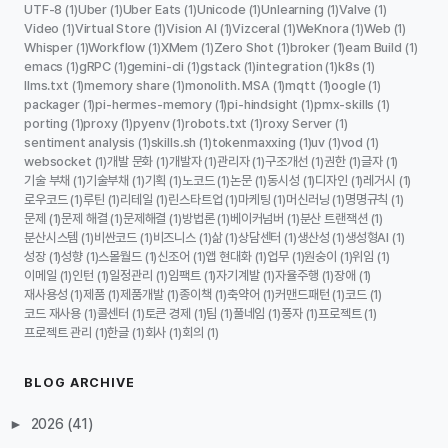
UTF-8
Uber
Uber Eats
Unicode
Unlearning
Valve
(1)
(1)
(1)
(1)
(1)
(1)
Video
Virtual Store
Vision AI
Vizceral
WeKnora
Web
(1)
(1)
(1)
(1)
(1)
(1)
Whisper
Workflow
XMem
Zero Shot
broker
eam Build
(1)
(1)
(1)
(1)
(1)
(1)
emacs
gRPC
gemini-cli
gstack
integration
k8s
(1)
(1)
(1)
(1)
(1)
(1)
llms.txt
memory share
monolith. MSA
mqtt
oogle
(1)
(1)
(1)
(1)
(1)
packager
pi-hermes-memory
pi-hindsight
pmx-skills
(1)
(1)
(1)
(1)
porting
proxy
pyenv
robots.txt
roxy Server
(1)
(1)
(1)
(1)
(1)
sentiment analysis
skills.sh
tokenmaxxing
uv
vod
(1)
(1)
(1)
(1)
(1)
websocket
개발 문화
개발자
관리자
구조개선
권한
글자
(1)
(1)
(1)
(1)
(1)
(1)
(1)
기술 부채
기술부채
기획
노코드
논문
동시성
디자인
레거시
(1)
(1)
(1)
(1)
(1)
(1)
(1)
(1)
로우코드
루틴
리테일
린스타트업
마케팅
머신러닝
명명규칙
(1)
(1)
(1)
(1)
(1)
(1)
(1)
문제
문제 해결
문제해결
방법론
베이커넘버
분산 트랜잭션
(1)
(1)
(1)
(1)
(1)
(1)
분산시스템
비싼코드
비즈니스
삶
상담센터
생산성
생성형AI
(1)
(1)
(1)
(1)
(1)
(1)
(1)
성장
성향
스몰월드
신조어
앱 현대화
업무
원숭이
위임
(1)
(1)
(1)
(1)
(1)
(1)
(1)
(1)
이메일
인턴
일정관리
임팩트
자기계발
자율주행
장애
(1)
(1)
(1)
(1)
(1)
(1)
(1)
재사용성
제품
제품개발
종이책
축약어
커맨드패턴
코드
(1)
(1)
(1)
(1)
(1)
(1)
(1)
코드 재사용
콜센터
토큰 경제
팀
풀네임
풍자
프로젝트
(1)
(1)
(1)
(1)
(1)
(1)
(1)
프로젝트 관리
한글
회사
회의
(1)
(1)
(1)
(1)
BLOG ARCHIVE
►
2026
(41)