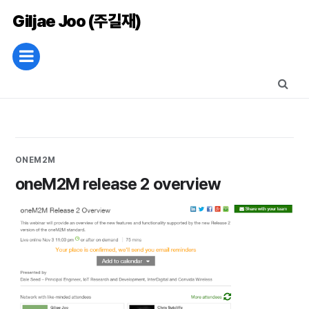
Giljae Joo (주길재)
ONEM2M
oneM2M release 2 overview