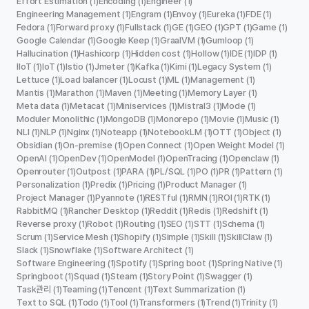
Effort Estimation
Encoding
Engineer
(1)
(1)
(1)
Engineering Management
Engram
Envoy
Eureka
FDE
(1)
(1)
(1)
(1)
(1)
Fedora
Forward proxy
Fullstack
GE
GEO
GPT
Game
(1)
(1)
(1)
(1)
(1)
(1)
(1)
Google Calendar
Google Keep
GraalVM
Gumloop
(1)
(1)
(1)
(1)
Hallucination
Hashicorp
Hidden cost
Hollow
IDE
IDP
(1)
(1)
(1)
(1)
(1)
(1)
IIoT
IoT
Istio
Jmeter
Kafka
Kimi
Legacy System
(1)
(1)
(1)
(1)
(1)
(1)
(1)
Lettuce
Load balancer
Locust
ML
Management
(1)
(1)
(1)
(1)
(1)
Mantis
Marathon
Maven
Meeting
Memory Layer
(1)
(1)
(1)
(1)
(1)
Meta data
Metacat
Miniservices
Mistral3
Mode
(1)
(1)
(1)
(1)
(1)
Moduler Monolithic
MongoDB
Monorepo
Movie
Music
(1)
(1)
(1)
(1)
(1)
NLI
NLP
Nginx
Noteapp
NotebookLM
OTT
Object
(1)
(1)
(1)
(1)
(1)
(1)
(1)
Obsidian
On-premise
Open Connect
Open Weight Model
(1)
(1)
(1)
(1)
OpenAI
OpenDev
OpenModel
OpenTracing
Openclaw
(1)
(1)
(1)
(1)
(1)
Openrouter
Outpost
PARA
PL/SQL
PO
PR
Pattern
(1)
(1)
(1)
(1)
(1)
(1)
(1)
Personalization
Predix
Pricing
Product Manager
(1)
(1)
(1)
(1)
Project Manager
Pyannote
RESTful
RMN
ROI
RTK
(1)
(1)
(1)
(1)
(1)
(1)
RabbitMQ
Rancher Desktop
Reddit
Redis
Redshift
(1)
(1)
(1)
(1)
(1)
Reverse proxy
Robot
Routing
SEO
STT
Schema
(1)
(1)
(1)
(1)
(1)
(1)
Scrum
Service Mesh
Shopify
Simple
Skill
SkillClaw
(1)
(1)
(1)
(1)
(1)
(1)
Slack
Snowflake
Software Architect
(1)
(1)
(1)
Software Engineering
Spotify
Spring boot
Spring Native
(1)
(1)
(1)
(1)
Springboot
Squad
Steam
Story Point
Swagger
(1)
(1)
(1)
(1)
(1)
Task관리
Teaming
Tencent
Text Summarization
(1)
(1)
(1)
(1)
Text to SQL
Todo
Tool
Transformers
Trend
Trinity
(1)
(1)
(1)
(1)
(1)
(1)