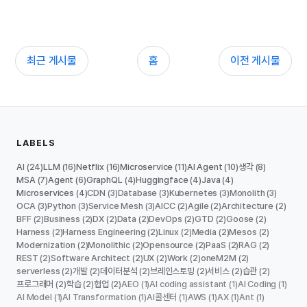
최근 게시물
홈
이전 게시물
LABELS
AI
LLM
Netflix
Microservice
AI Agent
생각
(24)
(16)
(16)
(11)
(10)
(8)
MSA
Agent
GraphQL
Huggingface
Java
(7)
(6)
(4)
(4)
(4)
Microservices
CDN
Database
Kubernetes
Monolith
(4)
(3)
(3)
(3)
(3)
OCA
Python
Service Mesh
AICC
Agile
Architecture
(3)
(3)
(3)
(2)
(2)
(2)
BFF
Business
DX
Data
DevOps
GTD
Goose
(2)
(2)
(2)
(2)
(2)
(2)
(2)
Harness
Harness Engineering
Linux
Media
Mesos
(2)
(2)
(2)
(2)
(2)
Modernization
Monolithic
Opensource
PaaS
RAG
(2)
(2)
(2)
(2)
(2)
REST
Software Architect
UX
Work
oneM2M
(2)
(2)
(2)
(2)
(2)
serverless
개발
데이터분석
브레인스토밍
서비스
습관
(2)
(2)
(2)
(2)
(2)
(2)
프로그래머
학습
협업
AEO
AI coding assistant
AI Coding
(2)
(2)
(2)
(1)
(1)
(1)
AI Model
AI Transformation
AI콜센터
AWS
AX
Ant
(1)
(1)
(1)
(1)
(1)
(1)