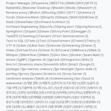
Project Manager
Pyannote
RESTful
RMN
ROI
RTK
(1)
(1)
(1)
(1)
(1)
(1)
RabbitMQ
Rancher Desktop
Reddit
Redis
Redshift
(1)
(1)
(1)
(1)
(1)
Reverse proxy
Robot
Routing
SEO
STT
Schema
(1)
(1)
(1)
(1)
(1)
(1)
Scrum
Service Mesh
Shopify
Simple
Skill
SkillClaw
(1)
(1)
(1)
(1)
(1)
(1)
Slack
Snowflake
Software Architect
(1)
(1)
(1)
Software Engineering
Spotify
Spring boot
Spring Native
(1)
(1)
(1)
(1)
Springboot
Squad
Steam
Story Point
Swagger
(1)
(1)
(1)
(1)
(1)
Task관리
Teaming
Tencent
Text Summarization
(1)
(1)
(1)
(1)
Text to SQL
Todo
Tool
Transformers
Trend
Trinity
(1)
(1)
(1)
(1)
(1)
(1)
UTF-8
Uber
Uber Eats
Unicode
Unlearning
Valve
(1)
(1)
(1)
(1)
(1)
(1)
Video
Virtual Store
Vision AI
Vizceral
WeKnora
Web
(1)
(1)
(1)
(1)
(1)
(1)
Whisper
Workflow
XMem
Zero Shot
broker
eam Build
(1)
(1)
(1)
(1)
(1)
(1)
emacs
gRPC
gemini-cli
gstack
integration
k8s
(1)
(1)
(1)
(1)
(1)
(1)
llms.txt
memory share
monolith. MSA
mqtt
oogle
(1)
(1)
(1)
(1)
(1)
packager
pi-hermes-memory
pi-hindsight
pmx-skills
(1)
(1)
(1)
(1)
porting
proxy
pyenv
robots.txt
roxy Server
(1)
(1)
(1)
(1)
(1)
sentiment analysis
skills.sh
tokenmaxxing
uv
vod
(1)
(1)
(1)
(1)
(1)
websocket
개발 문화
개발자
관리자
구조개선
권한
글자
(1)
(1)
(1)
(1)
(1)
(1)
(1)
기술 부채
기술부채
기획
노코드
논문
동시성
디자인
레거시
(1)
(1)
(1)
(1)
(1)
(1)
(1)
(1)
로우코드
루틴
리테일
린스타트업
마케팅
머신러닝
명명규칙
(1)
(1)
(1)
(1)
(1)
(1)
(1)
문제
문제 해결
문제해결
방법론
베이커넘버
분산 트랜잭션
(1)
(1)
(1)
(1)
(1)
(1)
분산시스템
비싼코드
비즈니스
삶
상담센터
생산성
생성형AI
(1)
(1)
(1)
(1)
(1)
(1)
(1)
성장
성향
스몰월드
신조어
앱 현대화
업무
원숭이
위임
(1)
(1)
(1)
(1)
(1)
(1)
(1)
(1)