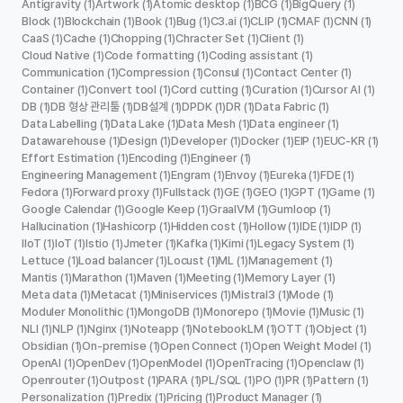
Antigravity
Artwork
Atomic desktop
BCG
BigQuery
(1)
(1)
(1)
(1)
(1)
Block
Blockchain
Book
Bug
C3.ai
CLIP
CMAF
CNN
(1)
(1)
(1)
(1)
(1)
(1)
(1)
(1)
CaaS
Cache
Chopping
Chracter Set
Client
(1)
(1)
(1)
(1)
(1)
Cloud Native
Code formatting
Coding assistant
(1)
(1)
(1)
Communication
Compression
Consul
Contact Center
(1)
(1)
(1)
(1)
Container
Convert tool
Cord cutting
Curation
Cursor AI
(1)
(1)
(1)
(1)
(1)
DB
DB 형상 관리툴
DB설계
DPDK
DR
Data Fabric
(1)
(1)
(1)
(1)
(1)
(1)
Data Labelling
Data Lake
Data Mesh
Data engineer
(1)
(1)
(1)
(1)
Datawarehouse
Design
Developer
Docker
EIP
EUC-KR
(1)
(1)
(1)
(1)
(1)
(1)
Effort Estimation
Encoding
Engineer
(1)
(1)
(1)
Engineering Management
Engram
Envoy
Eureka
FDE
(1)
(1)
(1)
(1)
(1)
Fedora
Forward proxy
Fullstack
GE
GEO
GPT
Game
(1)
(1)
(1)
(1)
(1)
(1)
(1)
Google Calendar
Google Keep
GraalVM
Gumloop
(1)
(1)
(1)
(1)
Hallucination
Hashicorp
Hidden cost
Hollow
IDE
IDP
(1)
(1)
(1)
(1)
(1)
(1)
IIoT
IoT
Istio
Jmeter
Kafka
Kimi
Legacy System
(1)
(1)
(1)
(1)
(1)
(1)
(1)
Lettuce
Load balancer
Locust
ML
Management
(1)
(1)
(1)
(1)
(1)
Mantis
Marathon
Maven
Meeting
Memory Layer
(1)
(1)
(1)
(1)
(1)
Meta data
Metacat
Miniservices
Mistral3
Mode
(1)
(1)
(1)
(1)
(1)
Moduler Monolithic
MongoDB
Monorepo
Movie
Music
(1)
(1)
(1)
(1)
(1)
NLI
NLP
Nginx
Noteapp
NotebookLM
OTT
Object
(1)
(1)
(1)
(1)
(1)
(1)
(1)
Obsidian
On-premise
Open Connect
Open Weight Model
(1)
(1)
(1)
(1)
OpenAI
OpenDev
OpenModel
OpenTracing
Openclaw
(1)
(1)
(1)
(1)
(1)
Openrouter
Outpost
PARA
PL/SQL
PO
PR
Pattern
(1)
(1)
(1)
(1)
(1)
(1)
(1)
Personalization
Predix
Pricing
Product Manager
(1)
(1)
(1)
(1)