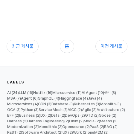
최근 게시물
홈
이전 게시물
LABELS
AI
LLM
Netflix
Microservice
AI Agent
생각
(24)
(16)
(16)
(11)
(10)
(8)
MSA
Agent
GraphQL
Huggingface
Java
(7)
(6)
(4)
(4)
(4)
Microservices
CDN
Database
Kubernetes
Monolith
(4)
(3)
(3)
(3)
(3)
OCA
Python
Service Mesh
AICC
Agile
Architecture
(3)
(3)
(3)
(2)
(2)
(2)
BFF
Business
DX
Data
DevOps
GTD
Goose
(2)
(2)
(2)
(2)
(2)
(2)
(2)
Harness
Harness Engineering
Linux
Media
Mesos
(2)
(2)
(2)
(2)
(2)
Modernization
Monolithic
Opensource
PaaS
RAG
(2)
(2)
(2)
(2)
(2)
REST
Software Architect
UX
Work
oneM2M
(2)
(2)
(2)
(2)
(2)