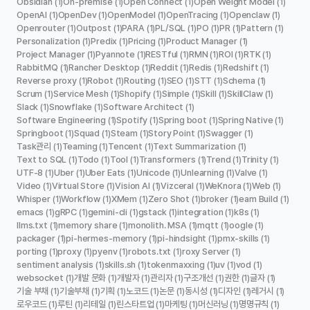
Obsidian
On-premise
Open Connect
Open Weight Model
(1)
(1)
(1)
(1)
OpenAI
OpenDev
OpenModel
OpenTracing
Openclaw
(1)
(1)
(1)
(1)
(1)
Openrouter
Outpost
PARA
PL/SQL
PO
PR
Pattern
(1)
(1)
(1)
(1)
(1)
(1)
(1)
Personalization
Predix
Pricing
Product Manager
(1)
(1)
(1)
(1)
Project Manager
Pyannote
RESTful
RMN
ROI
RTK
(1)
(1)
(1)
(1)
(1)
(1)
RabbitMQ
Rancher Desktop
Reddit
Redis
Redshift
(1)
(1)
(1)
(1)
(1)
Reverse proxy
Robot
Routing
SEO
STT
Schema
(1)
(1)
(1)
(1)
(1)
(1)
Scrum
Service Mesh
Shopify
Simple
Skill
SkillClaw
(1)
(1)
(1)
(1)
(1)
(1)
Slack
Snowflake
Software Architect
(1)
(1)
(1)
Software Engineering
Spotify
Spring boot
Spring Native
(1)
(1)
(1)
(1)
Springboot
Squad
Steam
Story Point
Swagger
(1)
(1)
(1)
(1)
(1)
Task관리
Teaming
Tencent
Text Summarization
(1)
(1)
(1)
(1)
Text to SQL
Todo
Tool
Transformers
Trend
Trinity
(1)
(1)
(1)
(1)
(1)
(1)
UTF-8
Uber
Uber Eats
Unicode
Unlearning
Valve
(1)
(1)
(1)
(1)
(1)
(1)
Video
Virtual Store
Vision AI
Vizceral
WeKnora
Web
(1)
(1)
(1)
(1)
(1)
(1)
Whisper
Workflow
XMem
Zero Shot
broker
eam Build
(1)
(1)
(1)
(1)
(1)
(1)
emacs
gRPC
gemini-cli
gstack
integration
k8s
(1)
(1)
(1)
(1)
(1)
(1)
llms.txt
memory share
monolith. MSA
mqtt
oogle
(1)
(1)
(1)
(1)
(1)
packager
pi-hermes-memory
pi-hindsight
pmx-skills
(1)
(1)
(1)
(1)
porting
proxy
pyenv
robots.txt
roxy Server
(1)
(1)
(1)
(1)
(1)
sentiment analysis
skills.sh
tokenmaxxing
uv
vod
(1)
(1)
(1)
(1)
(1)
websocket
개발 문화
개발자
관리자
구조개선
권한
글자
(1)
(1)
(1)
(1)
(1)
(1)
(1)
기술 부채
기술부채
기획
노코드
논문
동시성
디자인
레거시
(1)
(1)
(1)
(1)
(1)
(1)
(1)
(1)
로우코드
루틴
리테일
린스타트업
마케팅
머신러닝
명명규칙
(1)
(1)
(1)
(1)
(1)
(1)
(1)