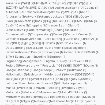
serverless
개발
데이터분석
브레인스토밍
서비스
습관
(2)
(2)
(2)
(2)
(2)
(2)
프로그래머
학습
협업
AEO
AI coding assistant
AI Coding
(2)
(2)
(2)
(1)
(1)
(1)
AI Model
AI Transformation
AI콜센터
AWS
AX
Ant
(1)
(1)
(1)
(1)
(1)
(1)
Antigravity
Artwork
Atomic desktop
BCG
BigQuery
(1)
(1)
(1)
(1)
(1)
Block
Blockchain
Book
Bug
C3.ai
CLIP
CMAF
CNN
(1)
(1)
(1)
(1)
(1)
(1)
(1)
(1)
CaaS
Cache
Chopping
Chracter Set
Client
(1)
(1)
(1)
(1)
(1)
Cloud Native
Code formatting
Coding assistant
(1)
(1)
(1)
Communication
Compression
Consul
Contact Center
(1)
(1)
(1)
(1)
Container
Convert tool
Cord cutting
Curation
Cursor AI
(1)
(1)
(1)
(1)
(1)
DB
DB 형상 관리툴
DB설계
DPDK
DR
Data Fabric
(1)
(1)
(1)
(1)
(1)
(1)
Data Labelling
Data Lake
Data Mesh
Data engineer
(1)
(1)
(1)
(1)
Datawarehouse
Design
Developer
Docker
EIP
EUC-KR
(1)
(1)
(1)
(1)
(1)
(1)
Effort Estimation
Encoding
Engineer
(1)
(1)
(1)
Engineering Management
Engram
Envoy
Eureka
FDE
(1)
(1)
(1)
(1)
(1)
Fedora
Forward proxy
Fullstack
GE
GEO
GPT
Game
(1)
(1)
(1)
(1)
(1)
(1)
(1)
Google Calendar
Google Keep
GraalVM
Gumloop
(1)
(1)
(1)
(1)
Hallucination
Hashicorp
Hidden cost
Hollow
IDE
IDP
(1)
(1)
(1)
(1)
(1)
(1)
IIoT
IoT
Istio
Jmeter
Kafka
Kimi
Legacy System
(1)
(1)
(1)
(1)
(1)
(1)
(1)
Lettuce
Load balancer
Locust
ML
Management
(1)
(1)
(1)
(1)
(1)
Mantis
Marathon
Maven
Meeting
Memory Layer
(1)
(1)
(1)
(1)
(1)
Meta data
Metacat
Miniservices
Mistral3
Mode
(1)
(1)
(1)
(1)
(1)
Moduler Monolithic
MongoDB
Monorepo
Movie
Music
(1)
(1)
(1)
(1)
(1)
NLI
NLP
Nginx
Noteapp
NotebookLM
OTT
Object
(1)
(1)
(1)
(1)
(1)
(1)
(1)