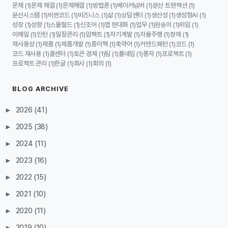
문제
문제 해결
문제해결
방법론
베이커넘버
분산 트랜잭션
(1)
(1)
(1)
(1)
(1)
(1)
분산시스템
비싼코드
비즈니스
삶
상담센터
생산성
생성형AI
(1)
(1)
(1)
(1)
(1)
(1)
(1)
성장
성향
스몰월드
신조어
앱 현대화
업무
원숭이
위임
(1)
(1)
(1)
(1)
(1)
(1)
(1)
(1)
이메일
인턴
일정관리
임팩트
자기계발
자율주행
장애
(1)
(1)
(1)
(1)
(1)
(1)
(1)
재사용성
제품
제품개발
종이책
축약어
커맨드패턴
코드
(1)
(1)
(1)
(1)
(1)
(1)
(1)
코드 재사용
콜센터
토큰 경제
팀
풀네임
풍자
프로젝트
(1)
(1)
(1)
(1)
(1)
(1)
(1)
프로젝트 관리
한글
회사
회의
(1)
(1)
(1)
(1)
BLOG ARCHIVE
►
2026
(41)
►
2025
(38)
►
2024
(11)
►
2023
(16)
►
2022
(15)
►
2021
(10)
►
2020
(11)
►
2019
(10)