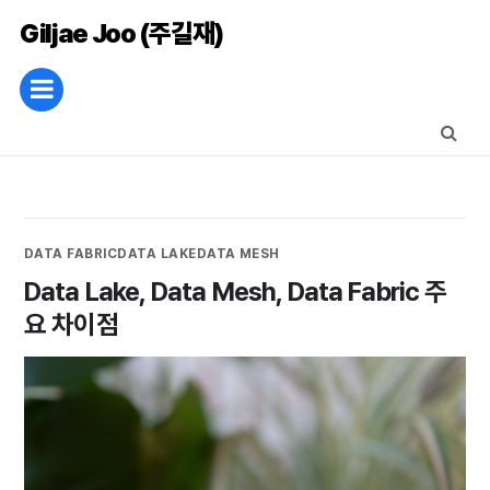
Giljae Joo (주길재)
DATA FABRIC
DATA LAKE
DATA MESH
Data Lake, Data Mesh, Data Fabric 주
요 차이점