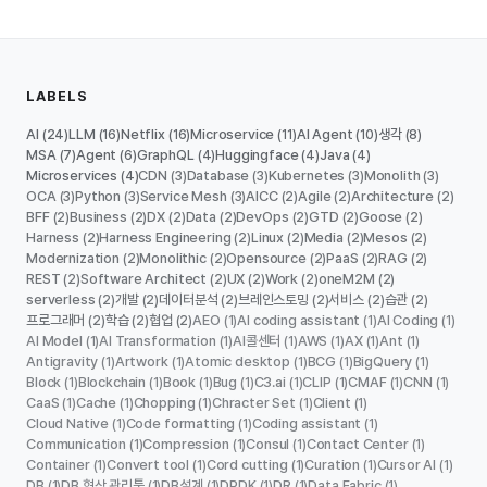
LABELS
AI
LLM
Netflix
Microservice
AI Agent
생각
(24)
(16)
(16)
(11)
(10)
(8)
MSA
Agent
GraphQL
Huggingface
Java
(7)
(6)
(4)
(4)
(4)
Microservices
CDN
Database
Kubernetes
Monolith
(4)
(3)
(3)
(3)
(3)
OCA
Python
Service Mesh
AICC
Agile
Architecture
(3)
(3)
(3)
(2)
(2)
(2)
BFF
Business
DX
Data
DevOps
GTD
Goose
(2)
(2)
(2)
(2)
(2)
(2)
(2)
Harness
Harness Engineering
Linux
Media
Mesos
(2)
(2)
(2)
(2)
(2)
Modernization
Monolithic
Opensource
PaaS
RAG
(2)
(2)
(2)
(2)
(2)
REST
Software Architect
UX
Work
oneM2M
(2)
(2)
(2)
(2)
(2)
serverless
개발
데이터분석
브레인스토밍
서비스
습관
(2)
(2)
(2)
(2)
(2)
(2)
프로그래머
학습
협업
AEO
AI coding assistant
AI Coding
(2)
(2)
(2)
(1)
(1)
(1)
AI Model
AI Transformation
AI콜센터
AWS
AX
Ant
(1)
(1)
(1)
(1)
(1)
(1)
Antigravity
Artwork
Atomic desktop
BCG
BigQuery
(1)
(1)
(1)
(1)
(1)
Block
Blockchain
Book
Bug
C3.ai
CLIP
CMAF
CNN
(1)
(1)
(1)
(1)
(1)
(1)
(1)
(1)
CaaS
Cache
Chopping
Chracter Set
Client
(1)
(1)
(1)
(1)
(1)
Cloud Native
Code formatting
Coding assistant
(1)
(1)
(1)
Communication
Compression
Consul
Contact Center
(1)
(1)
(1)
(1)
Container
Convert tool
Cord cutting
Curation
Cursor AI
(1)
(1)
(1)
(1)
(1)
DB
DB 형상 관리툴
DB설계
DPDK
DR
Data Fabric
(1)
(1)
(1)
(1)
(1)
(1)