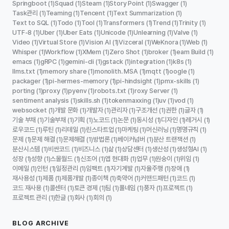
Springboot
Squad
Steam
Story Point
Swagger
(1)
(1)
(1)
(1)
(1)
Task관리
Teaming
Tencent
Text Summarization
(1)
(1)
(1)
(1)
Text to SQL
Todo
Tool
Transformers
Trend
Trinity
(1)
(1)
(1)
(1)
(1)
(1)
UTF-8
Uber
Uber Eats
Unicode
Unlearning
Valve
(1)
(1)
(1)
(1)
(1)
(1)
Video
Virtual Store
Vision AI
Vizceral
WeKnora
Web
(1)
(1)
(1)
(1)
(1)
(1)
Whisper
Workflow
XMem
Zero Shot
broker
eam Build
(1)
(1)
(1)
(1)
(1)
(1)
emacs
gRPC
gemini-cli
gstack
integration
k8s
(1)
(1)
(1)
(1)
(1)
(1)
llms.txt
memory share
monolith. MSA
mqtt
oogle
(1)
(1)
(1)
(1)
(1)
packager
pi-hermes-memory
pi-hindsight
pmx-skills
(1)
(1)
(1)
(1)
porting
proxy
pyenv
robots.txt
roxy Server
(1)
(1)
(1)
(1)
(1)
sentiment analysis
skills.sh
tokenmaxxing
uv
vod
(1)
(1)
(1)
(1)
(1)
websocket
개발 문화
개발자
관리자
구조개선
권한
글자
(1)
(1)
(1)
(1)
(1)
(1)
(1)
기술 부채
기술부채
기획
노코드
논문
동시성
디자인
레거시
(1)
(1)
(1)
(1)
(1)
(1)
(1)
(1)
로우코드
루틴
리테일
린스타트업
마케팅
머신러닝
명명규칙
(1)
(1)
(1)
(1)
(1)
(1)
(1)
문제
문제 해결
문제해결
방법론
베이커넘버
분산 트랜잭션
(1)
(1)
(1)
(1)
(1)
(1)
분산시스템
비싼코드
비즈니스
삶
상담센터
생산성
생성형AI
(1)
(1)
(1)
(1)
(1)
(1)
(1)
성장
성향
스몰월드
신조어
앱 현대화
업무
원숭이
위임
(1)
(1)
(1)
(1)
(1)
(1)
(1)
(1)
이메일
인턴
일정관리
임팩트
자기계발
자율주행
장애
(1)
(1)
(1)
(1)
(1)
(1)
(1)
재사용성
제품
제품개발
종이책
축약어
커맨드패턴
코드
(1)
(1)
(1)
(1)
(1)
(1)
(1)
코드 재사용
콜센터
토큰 경제
팀
풀네임
풍자
프로젝트
(1)
(1)
(1)
(1)
(1)
(1)
(1)
프로젝트 관리
한글
회사
회의
(1)
(1)
(1)
(1)
BLOG ARCHIVE