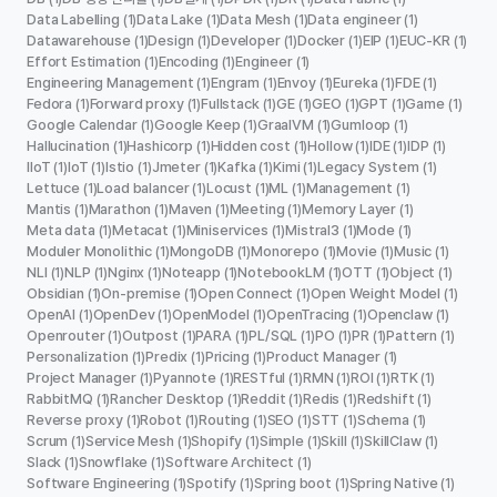
Data Labelling
Data Lake
Data Mesh
Data engineer
(1)
(1)
(1)
(1)
Datawarehouse
Design
Developer
Docker
EIP
EUC-KR
(1)
(1)
(1)
(1)
(1)
(1)
Effort Estimation
Encoding
Engineer
(1)
(1)
(1)
Engineering Management
Engram
Envoy
Eureka
FDE
(1)
(1)
(1)
(1)
(1)
Fedora
Forward proxy
Fullstack
GE
GEO
GPT
Game
(1)
(1)
(1)
(1)
(1)
(1)
(1)
Google Calendar
Google Keep
GraalVM
Gumloop
(1)
(1)
(1)
(1)
Hallucination
Hashicorp
Hidden cost
Hollow
IDE
IDP
(1)
(1)
(1)
(1)
(1)
(1)
IIoT
IoT
Istio
Jmeter
Kafka
Kimi
Legacy System
(1)
(1)
(1)
(1)
(1)
(1)
(1)
Lettuce
Load balancer
Locust
ML
Management
(1)
(1)
(1)
(1)
(1)
Mantis
Marathon
Maven
Meeting
Memory Layer
(1)
(1)
(1)
(1)
(1)
Meta data
Metacat
Miniservices
Mistral3
Mode
(1)
(1)
(1)
(1)
(1)
Moduler Monolithic
MongoDB
Monorepo
Movie
Music
(1)
(1)
(1)
(1)
(1)
NLI
NLP
Nginx
Noteapp
NotebookLM
OTT
Object
(1)
(1)
(1)
(1)
(1)
(1)
(1)
Obsidian
On-premise
Open Connect
Open Weight Model
(1)
(1)
(1)
(1)
OpenAI
OpenDev
OpenModel
OpenTracing
Openclaw
(1)
(1)
(1)
(1)
(1)
Openrouter
Outpost
PARA
PL/SQL
PO
PR
Pattern
(1)
(1)
(1)
(1)
(1)
(1)
(1)
Personalization
Predix
Pricing
Product Manager
(1)
(1)
(1)
(1)
Project Manager
Pyannote
RESTful
RMN
ROI
RTK
(1)
(1)
(1)
(1)
(1)
(1)
RabbitMQ
Rancher Desktop
Reddit
Redis
Redshift
(1)
(1)
(1)
(1)
(1)
Reverse proxy
Robot
Routing
SEO
STT
Schema
(1)
(1)
(1)
(1)
(1)
(1)
Scrum
Service Mesh
Shopify
Simple
Skill
SkillClaw
(1)
(1)
(1)
(1)
(1)
(1)
Slack
Snowflake
Software Architect
(1)
(1)
(1)
Software Engineering
Spotify
Spring boot
Spring Native
(1)
(1)
(1)
(1)