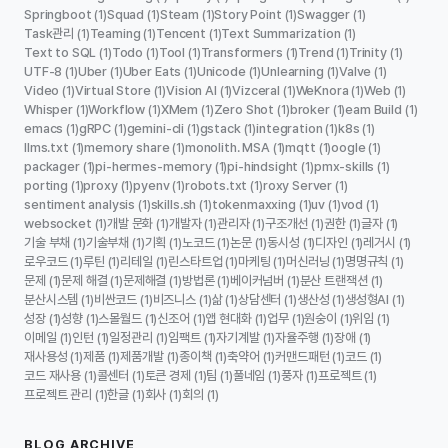
Springboot
Squad
Steam
Story Point
Swagger
(1)
(1)
(1)
(1)
(1)
Task관리
Teaming
Tencent
Text Summarization
(1)
(1)
(1)
(1)
Text to SQL
Todo
Tool
Transformers
Trend
Trinity
(1)
(1)
(1)
(1)
(1)
(1)
UTF-8
Uber
Uber Eats
Unicode
Unlearning
Valve
(1)
(1)
(1)
(1)
(1)
(1)
Video
Virtual Store
Vision AI
Vizceral
WeKnora
Web
(1)
(1)
(1)
(1)
(1)
(1)
Whisper
Workflow
XMem
Zero Shot
broker
eam Build
(1)
(1)
(1)
(1)
(1)
(1)
emacs
gRPC
gemini-cli
gstack
integration
k8s
(1)
(1)
(1)
(1)
(1)
(1)
llms.txt
memory share
monolith. MSA
mqtt
oogle
(1)
(1)
(1)
(1)
(1)
packager
pi-hermes-memory
pi-hindsight
pmx-skills
(1)
(1)
(1)
(1)
porting
proxy
pyenv
robots.txt
roxy Server
(1)
(1)
(1)
(1)
(1)
sentiment analysis
skills.sh
tokenmaxxing
uv
vod
(1)
(1)
(1)
(1)
(1)
websocket
개발 문화
개발자
관리자
구조개선
권한
글자
(1)
(1)
(1)
(1)
(1)
(1)
(1)
기술 부채
기술부채
기획
노코드
논문
동시성
디자인
레거시
(1)
(1)
(1)
(1)
(1)
(1)
(1)
(1)
로우코드
루틴
리테일
린스타트업
마케팅
머신러닝
명명규칙
(1)
(1)
(1)
(1)
(1)
(1)
(1)
문제
문제 해결
문제해결
방법론
베이커넘버
분산 트랜잭션
(1)
(1)
(1)
(1)
(1)
(1)
분산시스템
비싼코드
비즈니스
삶
상담센터
생산성
생성형AI
(1)
(1)
(1)
(1)
(1)
(1)
(1)
성장
성향
스몰월드
신조어
앱 현대화
업무
원숭이
위임
(1)
(1)
(1)
(1)
(1)
(1)
(1)
(1)
이메일
인턴
일정관리
임팩트
자기계발
자율주행
장애
(1)
(1)
(1)
(1)
(1)
(1)
(1)
재사용성
제품
제품개발
종이책
축약어
커맨드패턴
코드
(1)
(1)
(1)
(1)
(1)
(1)
(1)
코드 재사용
콜센터
토큰 경제
팀
풀네임
풍자
프로젝트
(1)
(1)
(1)
(1)
(1)
(1)
(1)
프로젝트 관리
한글
회사
회의
(1)
(1)
(1)
(1)
BLOG ARCHIVE