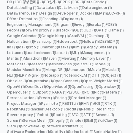
DB
DB 형상 관리툴
DB설계
DPDK
DR
Data Fabric
(1)
(1)
(1)
(1)
(1)
(1)
Data Labelling
Data Lake
Data Mesh
Data engineer
(1)
(1)
(1)
(1)
Datawarehouse
Design
Developer
Docker
EIP
EUC-KR
(1)
(1)
(1)
(1)
(1)
(1)
Effort Estimation
Encoding
Engineer
(1)
(1)
(1)
Engineering Management
Engram
Envoy
Eureka
FDE
(1)
(1)
(1)
(1)
(1)
Fedora
Forward proxy
Fullstack
GE
GEO
GPT
Game
(1)
(1)
(1)
(1)
(1)
(1)
(1)
Google Calendar
Google Keep
GraalVM
Gumloop
(1)
(1)
(1)
(1)
Hallucination
Hashicorp
Hidden cost
Hollow
IDE
IDP
(1)
(1)
(1)
(1)
(1)
(1)
IIoT
IoT
Istio
Jmeter
Kafka
Kimi
Legacy System
(1)
(1)
(1)
(1)
(1)
(1)
(1)
Lettuce
Load balancer
Locust
ML
Management
(1)
(1)
(1)
(1)
(1)
Mantis
Marathon
Maven
Meeting
Memory Layer
(1)
(1)
(1)
(1)
(1)
Meta data
Metacat
Miniservices
Mistral3
Mode
(1)
(1)
(1)
(1)
(1)
Moduler Monolithic
MongoDB
Monorepo
Movie
Music
(1)
(1)
(1)
(1)
(1)
NLI
NLP
Nginx
Noteapp
NotebookLM
OTT
Object
(1)
(1)
(1)
(1)
(1)
(1)
(1)
Obsidian
On-premise
Open Connect
Open Weight Model
(1)
(1)
(1)
(1)
OpenAI
OpenDev
OpenModel
OpenTracing
Openclaw
(1)
(1)
(1)
(1)
(1)
Openrouter
Outpost
PARA
PL/SQL
PO
PR
Pattern
(1)
(1)
(1)
(1)
(1)
(1)
(1)
Personalization
Predix
Pricing
Product Manager
(1)
(1)
(1)
(1)
Project Manager
Pyannote
RESTful
RMN
ROI
RTK
(1)
(1)
(1)
(1)
(1)
(1)
RabbitMQ
Rancher Desktop
Reddit
Redis
Redshift
(1)
(1)
(1)
(1)
(1)
Reverse proxy
Robot
Routing
SEO
STT
Schema
(1)
(1)
(1)
(1)
(1)
(1)
Scrum
Service Mesh
Shopify
Simple
Skill
SkillClaw
(1)
(1)
(1)
(1)
(1)
(1)
Slack
Snowflake
Software Architect
(1)
(1)
(1)
Software Engineering
Spotify
Spring boot
Spring Native
(1)
(1)
(1)
(1)