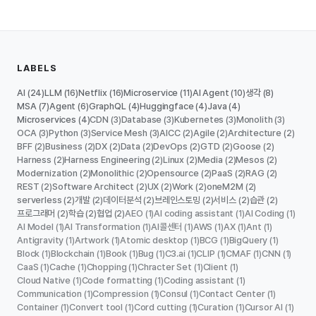
LABELS
AI
LLM
Netflix
Microservice
AI Agent
생각
(24)
(16)
(16)
(11)
(10)
(8)
MSA
Agent
GraphQL
Huggingface
Java
(7)
(6)
(4)
(4)
(4)
Microservices
CDN
Database
Kubernetes
Monolith
(4)
(3)
(3)
(3)
(3)
OCA
Python
Service Mesh
AICC
Agile
Architecture
(3)
(3)
(3)
(2)
(2)
(2)
BFF
Business
DX
Data
DevOps
GTD
Goose
(2)
(2)
(2)
(2)
(2)
(2)
(2)
Harness
Harness Engineering
Linux
Media
Mesos
(2)
(2)
(2)
(2)
(2)
Modernization
Monolithic
Opensource
PaaS
RAG
(2)
(2)
(2)
(2)
(2)
REST
Software Architect
UX
Work
oneM2M
(2)
(2)
(2)
(2)
(2)
serverless
개발
데이터분석
브레인스토밍
서비스
습관
(2)
(2)
(2)
(2)
(2)
(2)
프로그래머
학습
협업
AEO
AI coding assistant
AI Coding
(2)
(2)
(2)
(1)
(1)
(1)
AI Model
AI Transformation
AI콜센터
AWS
AX
Ant
(1)
(1)
(1)
(1)
(1)
(1)
Antigravity
Artwork
Atomic desktop
BCG
BigQuery
(1)
(1)
(1)
(1)
(1)
Block
Blockchain
Book
Bug
C3.ai
CLIP
CMAF
CNN
(1)
(1)
(1)
(1)
(1)
(1)
(1)
(1)
CaaS
Cache
Chopping
Chracter Set
Client
(1)
(1)
(1)
(1)
(1)
Cloud Native
Code formatting
Coding assistant
(1)
(1)
(1)
Communication
Compression
Consul
Contact Center
(1)
(1)
(1)
(1)
Container
Convert tool
Cord cutting
Curation
Cursor AI
(1)
(1)
(1)
(1)
(1)