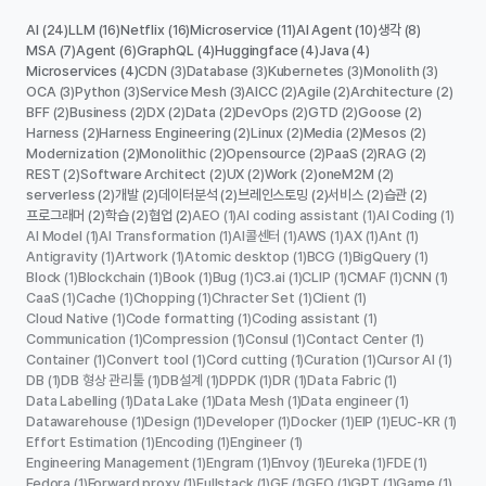
AI
LLM
Netflix
Microservice
AI Agent
생각
(24)
(16)
(16)
(11)
(10)
(8)
MSA
Agent
GraphQL
Huggingface
Java
(7)
(6)
(4)
(4)
(4)
Microservices
CDN
Database
Kubernetes
Monolith
(4)
(3)
(3)
(3)
(3)
OCA
Python
Service Mesh
AICC
Agile
Architecture
(3)
(3)
(3)
(2)
(2)
(2)
BFF
Business
DX
Data
DevOps
GTD
Goose
(2)
(2)
(2)
(2)
(2)
(2)
(2)
Harness
Harness Engineering
Linux
Media
Mesos
(2)
(2)
(2)
(2)
(2)
Modernization
Monolithic
Opensource
PaaS
RAG
(2)
(2)
(2)
(2)
(2)
REST
Software Architect
UX
Work
oneM2M
(2)
(2)
(2)
(2)
(2)
serverless
개발
데이터분석
브레인스토밍
서비스
습관
(2)
(2)
(2)
(2)
(2)
(2)
프로그래머
학습
협업
AEO
AI coding assistant
AI Coding
(2)
(2)
(2)
(1)
(1)
(1)
AI Model
AI Transformation
AI콜센터
AWS
AX
Ant
(1)
(1)
(1)
(1)
(1)
(1)
Antigravity
Artwork
Atomic desktop
BCG
BigQuery
(1)
(1)
(1)
(1)
(1)
Block
Blockchain
Book
Bug
C3.ai
CLIP
CMAF
CNN
(1)
(1)
(1)
(1)
(1)
(1)
(1)
(1)
CaaS
Cache
Chopping
Chracter Set
Client
(1)
(1)
(1)
(1)
(1)
Cloud Native
Code formatting
Coding assistant
(1)
(1)
(1)
Communication
Compression
Consul
Contact Center
(1)
(1)
(1)
(1)
Container
Convert tool
Cord cutting
Curation
Cursor AI
(1)
(1)
(1)
(1)
(1)
DB
DB 형상 관리툴
DB설계
DPDK
DR
Data Fabric
(1)
(1)
(1)
(1)
(1)
(1)
Data Labelling
Data Lake
Data Mesh
Data engineer
(1)
(1)
(1)
(1)
Datawarehouse
Design
Developer
Docker
EIP
EUC-KR
(1)
(1)
(1)
(1)
(1)
(1)
Effort Estimation
Encoding
Engineer
(1)
(1)
(1)
Engineering Management
Engram
Envoy
Eureka
FDE
(1)
(1)
(1)
(1)
(1)
Fedora
Forward proxy
Fullstack
GE
GEO
GPT
Game
(1)
(1)
(1)
(1)
(1)
(1)
(1)