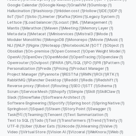
Google Calendar
Google Keep
GraalVM
Gumloop
(1)
(1)
(1)
(1)
Hallucination
Hashicorp
Hidden cost
Hollow
IDE
IDP
(1)
(1)
(1)
(1)
(1)
(1)
IIoT
IoT
Istio
Jmeter
Kafka
Kimi
Legacy System
(1)
(1)
(1)
(1)
(1)
(1)
(1)
Lettuce
Load balancer
Locust
ML
Management
(1)
(1)
(1)
(1)
(1)
Mantis
Marathon
Maven
Meeting
Memory Layer
(1)
(1)
(1)
(1)
(1)
Meta data
Metacat
Miniservices
Mistral3
Mode
(1)
(1)
(1)
(1)
(1)
Moduler Monolithic
MongoDB
Monorepo
Movie
Music
(1)
(1)
(1)
(1)
(1)
NLI
NLP
Nginx
Noteapp
NotebookLM
OTT
Object
(1)
(1)
(1)
(1)
(1)
(1)
(1)
Obsidian
On-premise
Open Connect
Open Weight Model
(1)
(1)
(1)
(1)
OpenAI
OpenDev
OpenModel
OpenTracing
Openclaw
(1)
(1)
(1)
(1)
(1)
Openrouter
Outpost
PARA
PL/SQL
PO
PR
Pattern
(1)
(1)
(1)
(1)
(1)
(1)
(1)
Personalization
Predix
Pricing
Product Manager
(1)
(1)
(1)
(1)
Project Manager
Pyannote
RESTful
RMN
ROI
RTK
(1)
(1)
(1)
(1)
(1)
(1)
RabbitMQ
Rancher Desktop
Reddit
Redis
Redshift
(1)
(1)
(1)
(1)
(1)
Reverse proxy
Robot
Routing
SEO
STT
Schema
(1)
(1)
(1)
(1)
(1)
(1)
Scrum
Service Mesh
Shopify
Simple
Skill
SkillClaw
(1)
(1)
(1)
(1)
(1)
(1)
Slack
Snowflake
Software Architect
(1)
(1)
(1)
Software Engineering
Spotify
Spring boot
Spring Native
(1)
(1)
(1)
(1)
Springboot
Squad
Steam
Story Point
Swagger
(1)
(1)
(1)
(1)
(1)
Task관리
Teaming
Tencent
Text Summarization
(1)
(1)
(1)
(1)
Text to SQL
Todo
Tool
Transformers
Trend
Trinity
(1)
(1)
(1)
(1)
(1)
(1)
UTF-8
Uber
Uber Eats
Unicode
Unlearning
Valve
(1)
(1)
(1)
(1)
(1)
(1)
Video
Virtual Store
Vision AI
Vizceral
WeKnora
Web
(1)
(1)
(1)
(1)
(1)
(1)