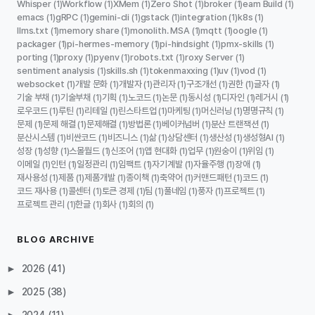
Whisper
Workflow
XMem
Zero Shot
broker
eam Build
(1)
(1)
(1)
(1)
(1)
(1)
emacs
gRPC
gemini-cli
gstack
integration
k8s
(1)
(1)
(1)
(1)
(1)
(1)
llms.txt
memory share
monolith. MSA
mqtt
oogle
(1)
(1)
(1)
(1)
(1)
packager
pi-hermes-memory
pi-hindsight
pmx-skills
(1)
(1)
(1)
(1)
porting
proxy
pyenv
robots.txt
roxy Server
(1)
(1)
(1)
(1)
(1)
sentiment analysis
skills.sh
tokenmaxxing
uv
vod
(1)
(1)
(1)
(1)
(1)
websocket
개발 문화
개발자
관리자
구조개선
권한
글자
(1)
(1)
(1)
(1)
(1)
(1)
(1)
기술 부채
기술부채
기획
노코드
논문
동시성
디자인
레거시
(1)
(1)
(1)
(1)
(1)
(1)
(1)
(1)
로우코드
루틴
리테일
린스타트업
마케팅
머신러닝
명명규칙
(1)
(1)
(1)
(1)
(1)
(1)
(1)
문제
문제 해결
문제해결
방법론
베이커넘버
분산 트랜잭션
(1)
(1)
(1)
(1)
(1)
(1)
분산시스템
비싼코드
비즈니스
삶
상담센터
생산성
생성형AI
(1)
(1)
(1)
(1)
(1)
(1)
(1)
성장
성향
스몰월드
신조어
앱 현대화
업무
원숭이
위임
(1)
(1)
(1)
(1)
(1)
(1)
(1)
(1)
이메일
인턴
일정관리
임팩트
자기계발
자율주행
장애
(1)
(1)
(1)
(1)
(1)
(1)
(1)
재사용성
제품
제품개발
종이책
축약어
커맨드패턴
코드
(1)
(1)
(1)
(1)
(1)
(1)
(1)
코드 재사용
콜센터
토큰 경제
팀
풀네임
풍자
프로젝트
(1)
(1)
(1)
(1)
(1)
(1)
(1)
프로젝트 관리
한글
회사
회의
(1)
(1)
(1)
(1)
BLOG ARCHIVE
►
2026
(41)
►
2025
(38)