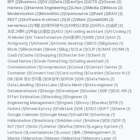
BFF
Business
DX
Data
DevOps
GTD
Goose
(2)
(2)
(2)
(2)
(2)
(2)
(2)
Harness
Harness Engineering
Linux
Media
Mesos
(2)
(2)
(2)
(2)
(2)
Modernization
Monolithic
Opensource
PaaS
RAG
(2)
(2)
(2)
(2)
(2)
REST
Software Architect
UX
Work
oneM2M
(2)
(2)
(2)
(2)
(2)
serverless
개발
데이터분석
브레인스토밍
서비스
습관
(2)
(2)
(2)
(2)
(2)
(2)
프로그래머
학습
협업
AEO
AI coding assistant
AI Coding
(2)
(2)
(2)
(1)
(1)
(1)
AI Model
AI Transformation
AI콜센터
AWS
AX
Ant
(1)
(1)
(1)
(1)
(1)
(1)
Antigravity
Artwork
Atomic desktop
BCG
BigQuery
(1)
(1)
(1)
(1)
(1)
Block
Blockchain
Book
Bug
C3.ai
CLIP
CMAF
CNN
(1)
(1)
(1)
(1)
(1)
(1)
(1)
(1)
CaaS
Cache
Chopping
Chracter Set
Client
(1)
(1)
(1)
(1)
(1)
Cloud Native
Code formatting
Coding assistant
(1)
(1)
(1)
Communication
Compression
Consul
Contact Center
(1)
(1)
(1)
(1)
Container
Convert tool
Cord cutting
Curation
Cursor AI
(1)
(1)
(1)
(1)
(1)
DB
DB 형상 관리툴
DB설계
DPDK
DR
Data Fabric
(1)
(1)
(1)
(1)
(1)
(1)
Data Labelling
Data Lake
Data Mesh
Data engineer
(1)
(1)
(1)
(1)
Datawarehouse
Design
Developer
Docker
EIP
EUC-KR
(1)
(1)
(1)
(1)
(1)
(1)
Effort Estimation
Encoding
Engineer
(1)
(1)
(1)
Engineering Management
Engram
Envoy
Eureka
FDE
(1)
(1)
(1)
(1)
(1)
Fedora
Forward proxy
Fullstack
GE
GEO
GPT
Game
(1)
(1)
(1)
(1)
(1)
(1)
(1)
Google Calendar
Google Keep
GraalVM
Gumloop
(1)
(1)
(1)
(1)
Hallucination
Hashicorp
Hidden cost
Hollow
IDE
IDP
(1)
(1)
(1)
(1)
(1)
(1)
IIoT
IoT
Istio
Jmeter
Kafka
Kimi
Legacy System
(1)
(1)
(1)
(1)
(1)
(1)
(1)
Lettuce
Load balancer
Locust
ML
Management
(1)
(1)
(1)
(1)
(1)
Mantis
Marathon
Maven
Meeting
Memory Layer
(1)
(1)
(1)
(1)
(1)