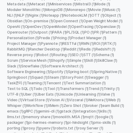
Meta data
Metacat
Miniservices
Mistral3
Mode
(1)
(1)
(1)
(1)
(1)
Moduler Monolithic
MongoDB
Monorepo
Movie
Music
(1)
(1)
(1)
(1)
(1)
NLI
NLP
Nginx
Noteapp
NotebookLM
OTT
Object
(1)
(1)
(1)
(1)
(1)
(1)
(1)
Obsidian
On-premise
Open Connect
Open Weight Model
(1)
(1)
(1)
(1)
OpenAI
OpenDev
OpenModel
OpenTracing
Openclaw
(1)
(1)
(1)
(1)
(1)
Openrouter
Outpost
PARA
PL/SQL
PO
PR
Pattern
(1)
(1)
(1)
(1)
(1)
(1)
(1)
Personalization
Predix
Pricing
Product Manager
(1)
(1)
(1)
(1)
Project Manager
Pyannote
RESTful
RMN
ROI
RTK
(1)
(1)
(1)
(1)
(1)
(1)
RabbitMQ
Rancher Desktop
Reddit
Redis
Redshift
(1)
(1)
(1)
(1)
(1)
Reverse proxy
Robot
Routing
SEO
STT
Schema
(1)
(1)
(1)
(1)
(1)
(1)
Scrum
Service Mesh
Shopify
Simple
Skill
SkillClaw
(1)
(1)
(1)
(1)
(1)
(1)
Slack
Snowflake
Software Architect
(1)
(1)
(1)
Software Engineering
Spotify
Spring boot
Spring Native
(1)
(1)
(1)
(1)
Springboot
Squad
Steam
Story Point
Swagger
(1)
(1)
(1)
(1)
(1)
Task관리
Teaming
Tencent
Text Summarization
(1)
(1)
(1)
(1)
Text to SQL
Todo
Tool
Transformers
Trend
Trinity
(1)
(1)
(1)
(1)
(1)
(1)
UTF-8
Uber
Uber Eats
Unicode
Unlearning
Valve
(1)
(1)
(1)
(1)
(1)
(1)
Video
Virtual Store
Vision AI
Vizceral
WeKnora
Web
(1)
(1)
(1)
(1)
(1)
(1)
Whisper
Workflow
XMem
Zero Shot
broker
eam Build
(1)
(1)
(1)
(1)
(1)
(1)
emacs
gRPC
gemini-cli
gstack
integration
k8s
(1)
(1)
(1)
(1)
(1)
(1)
llms.txt
memory share
monolith. MSA
mqtt
oogle
(1)
(1)
(1)
(1)
(1)
packager
pi-hermes-memory
pi-hindsight
pmx-skills
(1)
(1)
(1)
(1)
porting
proxy
pyenv
robots.txt
roxy Server
(1)
(1)
(1)
(1)
(1)