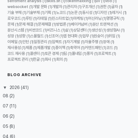
sentiment analysis
skills.sh
tokenmaxxing
uv
vod
(1)
(1)
(1)
(1)
(1)
websocket
개발 문화
개발자
관리자
구조개선
권한
글자
(1)
(1)
(1)
(1)
(1)
(1)
(1)
기술 부채
기술부채
기획
노코드
논문
동시성
디자인
레거시
(1)
(1)
(1)
(1)
(1)
(1)
(1)
(1)
로우코드
루틴
리테일
린스타트업
마케팅
머신러닝
명명규칙
(1)
(1)
(1)
(1)
(1)
(1)
(1)
문제
문제 해결
문제해결
방법론
베이커넘버
분산 트랜잭션
(1)
(1)
(1)
(1)
(1)
(1)
분산시스템
비싼코드
비즈니스
삶
상담센터
생산성
생성형AI
(1)
(1)
(1)
(1)
(1)
(1)
(1)
성장
성향
스몰월드
신조어
앱 현대화
업무
원숭이
위임
(1)
(1)
(1)
(1)
(1)
(1)
(1)
(1)
이메일
인턴
일정관리
임팩트
자기계발
자율주행
장애
(1)
(1)
(1)
(1)
(1)
(1)
(1)
재사용성
제품
제품개발
종이책
축약어
커맨드패턴
코드
(1)
(1)
(1)
(1)
(1)
(1)
(1)
코드 재사용
콜센터
토큰 경제
팀
풀네임
풍자
프로젝트
(1)
(1)
(1)
(1)
(1)
(1)
(1)
프로젝트 관리
한글
회사
회의
(1)
(1)
(1)
(1)
BLOG ARCHIVE
▼
2026
(41)
08
(2)
07
(11)
06
(2)
05
(8)
04
(6)