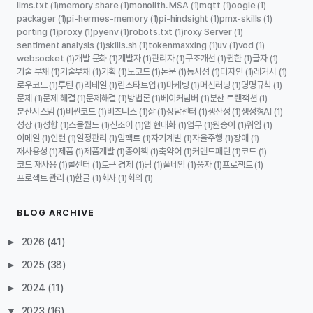
llms.txt
memory share
monolith. MSA
mqtt
oogle
(1)
(1)
(1)
(1)
(1)
packager
pi-hermes-memory
pi-hindsight
pmx-skills
(1)
(1)
(1)
(1)
porting
proxy
pyenv
robots.txt
roxy Server
(1)
(1)
(1)
(1)
(1)
sentiment analysis
skills.sh
tokenmaxxing
uv
vod
(1)
(1)
(1)
(1)
(1)
websocket
개발 문화
개발자
관리자
구조개선
권한
글자
(1)
(1)
(1)
(1)
(1)
(1)
(1)
기술 부채
기술부채
기획
노코드
논문
동시성
디자인
레거시
(1)
(1)
(1)
(1)
(1)
(1)
(1)
(1)
로우코드
루틴
리테일
린스타트업
마케팅
머신러닝
명명규칙
(1)
(1)
(1)
(1)
(1)
(1)
(1)
문제
문제 해결
문제해결
방법론
베이커넘버
분산 트랜잭션
(1)
(1)
(1)
(1)
(1)
(1)
분산시스템
비싼코드
비즈니스
삶
상담센터
생산성
생성형AI
(1)
(1)
(1)
(1)
(1)
(1)
(1)
성장
성향
스몰월드
신조어
앱 현대화
업무
원숭이
위임
(1)
(1)
(1)
(1)
(1)
(1)
(1)
(1)
이메일
인턴
일정관리
임팩트
자기계발
자율주행
장애
(1)
(1)
(1)
(1)
(1)
(1)
(1)
재사용성
제품
제품개발
종이책
축약어
커맨드패턴
코드
(1)
(1)
(1)
(1)
(1)
(1)
(1)
코드 재사용
콜센터
토큰 경제
팀
풀네임
풍자
프로젝트
(1)
(1)
(1)
(1)
(1)
(1)
(1)
프로젝트 관리
한글
회사
회의
(1)
(1)
(1)
(1)
BLOG ARCHIVE
►
2026
(41)
►
2025
(38)
►
2024
(11)
▼
2023
(16)