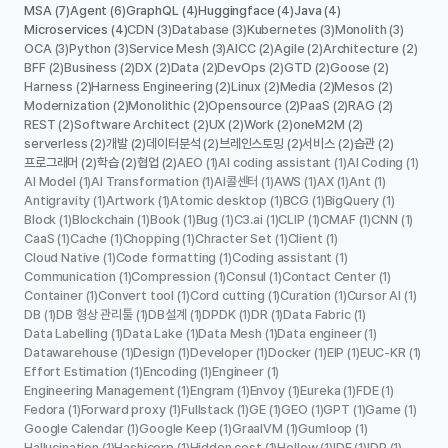
MSA
Agent
GraphQL
Huggingface
Java
(7)
(6)
(4)
(4)
(4)
Microservices
CDN
Database
Kubernetes
Monolith
(4)
(3)
(3)
(3)
(3)
OCA
Python
Service Mesh
AICC
Agile
Architecture
(3)
(3)
(3)
(2)
(2)
(2)
BFF
Business
DX
Data
DevOps
GTD
Goose
(2)
(2)
(2)
(2)
(2)
(2)
(2)
Harness
Harness Engineering
Linux
Media
Mesos
(2)
(2)
(2)
(2)
(2)
Modernization
Monolithic
Opensource
PaaS
RAG
(2)
(2)
(2)
(2)
(2)
REST
Software Architect
UX
Work
oneM2M
(2)
(2)
(2)
(2)
(2)
serverless
개발
데이터분석
브레인스토밍
서비스
습관
(2)
(2)
(2)
(2)
(2)
(2)
프로그래머
학습
협업
AEO
AI coding assistant
AI Coding
(2)
(2)
(2)
(1)
(1)
(1)
AI Model
AI Transformation
AI콜센터
AWS
AX
Ant
(1)
(1)
(1)
(1)
(1)
(1)
Antigravity
Artwork
Atomic desktop
BCG
BigQuery
(1)
(1)
(1)
(1)
(1)
Block
Blockchain
Book
Bug
C3.ai
CLIP
CMAF
CNN
(1)
(1)
(1)
(1)
(1)
(1)
(1)
(1)
CaaS
Cache
Chopping
Chracter Set
Client
(1)
(1)
(1)
(1)
(1)
Cloud Native
Code formatting
Coding assistant
(1)
(1)
(1)
Communication
Compression
Consul
Contact Center
(1)
(1)
(1)
(1)
Container
Convert tool
Cord cutting
Curation
Cursor AI
(1)
(1)
(1)
(1)
(1)
DB
DB 형상 관리툴
DB설계
DPDK
DR
Data Fabric
(1)
(1)
(1)
(1)
(1)
(1)
Data Labelling
Data Lake
Data Mesh
Data engineer
(1)
(1)
(1)
(1)
Datawarehouse
Design
Developer
Docker
EIP
EUC-KR
(1)
(1)
(1)
(1)
(1)
(1)
Effort Estimation
Encoding
Engineer
(1)
(1)
(1)
Engineering Management
Engram
Envoy
Eureka
FDE
(1)
(1)
(1)
(1)
(1)
Fedora
Forward proxy
Fullstack
GE
GEO
GPT
Game
(1)
(1)
(1)
(1)
(1)
(1)
(1)
Google Calendar
Google Keep
GraalVM
Gumloop
(1)
(1)
(1)
(1)
Hallucination
Hashicorp
Hidden cost
Hollow
IDE
IDP
(1)
(1)
(1)
(1)
(1)
(1)