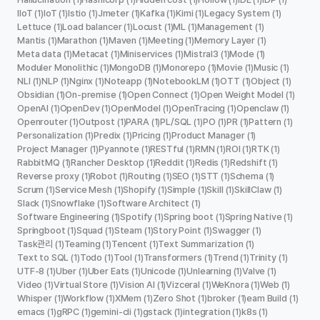
IIoT
IoT
Istio
Jmeter
Kafka
Kimi
Legacy System
(1)
(1)
(1)
(1)
(1)
(1)
(1)
Lettuce
Load balancer
Locust
ML
Management
(1)
(1)
(1)
(1)
(1)
Mantis
Marathon
Maven
Meeting
Memory Layer
(1)
(1)
(1)
(1)
(1)
Meta data
Metacat
Miniservices
Mistral3
Mode
(1)
(1)
(1)
(1)
(1)
Moduler Monolithic
MongoDB
Monorepo
Movie
Music
(1)
(1)
(1)
(1)
(1)
NLI
NLP
Nginx
Noteapp
NotebookLM
OTT
Object
(1)
(1)
(1)
(1)
(1)
(1)
(1)
Obsidian
On-premise
Open Connect
Open Weight Model
(1)
(1)
(1)
(1)
OpenAI
OpenDev
OpenModel
OpenTracing
Openclaw
(1)
(1)
(1)
(1)
(1)
Openrouter
Outpost
PARA
PL/SQL
PO
PR
Pattern
(1)
(1)
(1)
(1)
(1)
(1)
(1)
Personalization
Predix
Pricing
Product Manager
(1)
(1)
(1)
(1)
Project Manager
Pyannote
RESTful
RMN
ROI
RTK
(1)
(1)
(1)
(1)
(1)
(1)
RabbitMQ
Rancher Desktop
Reddit
Redis
Redshift
(1)
(1)
(1)
(1)
(1)
Reverse proxy
Robot
Routing
SEO
STT
Schema
(1)
(1)
(1)
(1)
(1)
(1)
Scrum
Service Mesh
Shopify
Simple
Skill
SkillClaw
(1)
(1)
(1)
(1)
(1)
(1)
Slack
Snowflake
Software Architect
(1)
(1)
(1)
Software Engineering
Spotify
Spring boot
Spring Native
(1)
(1)
(1)
(1)
Springboot
Squad
Steam
Story Point
Swagger
(1)
(1)
(1)
(1)
(1)
Task관리
Teaming
Tencent
Text Summarization
(1)
(1)
(1)
(1)
Text to SQL
Todo
Tool
Transformers
Trend
Trinity
(1)
(1)
(1)
(1)
(1)
(1)
UTF-8
Uber
Uber Eats
Unicode
Unlearning
Valve
(1)
(1)
(1)
(1)
(1)
(1)
Video
Virtual Store
Vision AI
Vizceral
WeKnora
Web
(1)
(1)
(1)
(1)
(1)
(1)
Whisper
Workflow
XMem
Zero Shot
broker
eam Build
(1)
(1)
(1)
(1)
(1)
(1)
emacs
gRPC
gemini-cli
gstack
integration
k8s
(1)
(1)
(1)
(1)
(1)
(1)