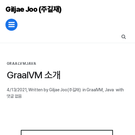
Giljae Joo (주길재)
GRAALVM
JAVA
GraalVM 소개
4/13/2021
,
Written by Giljae Joo(주길재)
in
GraalVM
,
Java
with
댓글 없음