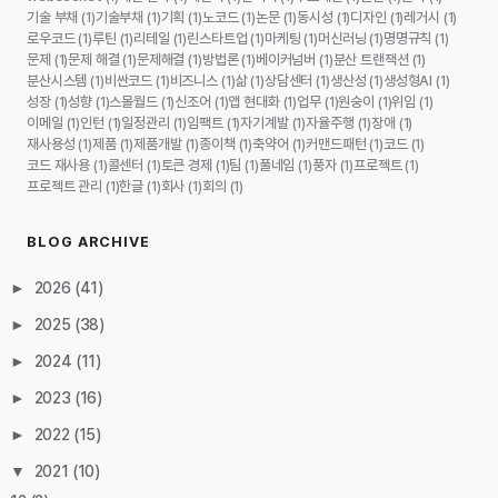
기술 부채
기술부채
기획
노코드
논문
동시성
디자인
레거시
(1)
(1)
(1)
(1)
(1)
(1)
(1)
(1)
로우코드
루틴
리테일
린스타트업
마케팅
머신러닝
명명규칙
(1)
(1)
(1)
(1)
(1)
(1)
(1)
문제
문제 해결
문제해결
방법론
베이커넘버
분산 트랜잭션
(1)
(1)
(1)
(1)
(1)
(1)
분산시스템
비싼코드
비즈니스
삶
상담센터
생산성
생성형AI
(1)
(1)
(1)
(1)
(1)
(1)
(1)
성장
성향
스몰월드
신조어
앱 현대화
업무
원숭이
위임
(1)
(1)
(1)
(1)
(1)
(1)
(1)
(1)
이메일
인턴
일정관리
임팩트
자기계발
자율주행
장애
(1)
(1)
(1)
(1)
(1)
(1)
(1)
재사용성
제품
제품개발
종이책
축약어
커맨드패턴
코드
(1)
(1)
(1)
(1)
(1)
(1)
(1)
코드 재사용
콜센터
토큰 경제
팀
풀네임
풍자
프로젝트
(1)
(1)
(1)
(1)
(1)
(1)
(1)
프로젝트 관리
한글
회사
회의
(1)
(1)
(1)
(1)
BLOG ARCHIVE
►
2026
(41)
►
2025
(38)
►
2024
(11)
►
2023
(16)
►
2022
(15)
▼
2021
(10)