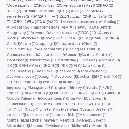
Modernization
Monolithic
Opensource
PaaS
RAG
(2)
(2)
(2)
(2)
(2)
REST
Software Architect
UX
Work
oneM2M
(2)
(2)
(2)
(2)
(2)
serverless
개발
데이터분석
브레인스토밍
서비스
습관
(2)
(2)
(2)
(2)
(2)
(2)
프로그래머
학습
협업
AEO
AI coding assistant
AI Coding
(2)
(2)
(2)
(1)
(1)
(1)
AI Model
AI Transformation
AI콜센터
AWS
AX
Ant
(1)
(1)
(1)
(1)
(1)
(1)
Antigravity
Artwork
Atomic desktop
BCG
BigQuery
(1)
(1)
(1)
(1)
(1)
Block
Blockchain
Book
Bug
C3.ai
CLIP
CMAF
CNN
(1)
(1)
(1)
(1)
(1)
(1)
(1)
(1)
CaaS
Cache
Chopping
Chracter Set
Client
(1)
(1)
(1)
(1)
(1)
Cloud Native
Code formatting
Coding assistant
(1)
(1)
(1)
Communication
Compression
Consul
Contact Center
(1)
(1)
(1)
(1)
Container
Convert tool
Cord cutting
Curation
Cursor AI
(1)
(1)
(1)
(1)
(1)
DB
DB 형상 관리툴
DB설계
DPDK
DR
Data Fabric
(1)
(1)
(1)
(1)
(1)
(1)
Data Labelling
Data Lake
Data Mesh
Data engineer
(1)
(1)
(1)
(1)
Datawarehouse
Design
Developer
Docker
EIP
EUC-KR
(1)
(1)
(1)
(1)
(1)
(1)
Effort Estimation
Encoding
Engineer
(1)
(1)
(1)
Engineering Management
Engram
Envoy
Eureka
FDE
(1)
(1)
(1)
(1)
(1)
Fedora
Forward proxy
Fullstack
GE
GEO
GPT
Game
(1)
(1)
(1)
(1)
(1)
(1)
(1)
Google Calendar
Google Keep
GraalVM
Gumloop
(1)
(1)
(1)
(1)
Hallucination
Hashicorp
Hidden cost
Hollow
IDE
IDP
(1)
(1)
(1)
(1)
(1)
(1)
IIoT
IoT
Istio
Jmeter
Kafka
Kimi
Legacy System
(1)
(1)
(1)
(1)
(1)
(1)
(1)
Lettuce
Load balancer
Locust
ML
Management
(1)
(1)
(1)
(1)
(1)
Mantis
Marathon
Maven
Meeting
Memory Layer
(1)
(1)
(1)
(1)
(1)
Meta data
Metacat
Miniservices
Mistral3
Mode
(1)
(1)
(1)
(1)
(1)