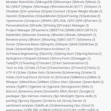
Moduler Monolithic
MongoDB
Monorepo
Movie
Music
(1)
(1)
(1)
(1)
(1)
NLI
NLP
Nginx
Noteapp
NotebookLM
OTT
Object
(1)
(1)
(1)
(1)
(1)
(1)
(1)
Obsidian
On-premise
Open Connect
Open Weight Model
(1)
(1)
(1)
(1)
OpenAI
OpenDev
OpenModel
OpenTracing
Openclaw
(1)
(1)
(1)
(1)
(1)
Openrouter
Outpost
PARA
PL/SQL
PO
PR
Pattern
(1)
(1)
(1)
(1)
(1)
(1)
(1)
Personalization
Predix
Pricing
Product Manager
(1)
(1)
(1)
(1)
Project Manager
Pyannote
RESTful
RMN
ROI
RTK
(1)
(1)
(1)
(1)
(1)
(1)
RabbitMQ
Rancher Desktop
Reddit
Redis
Redshift
(1)
(1)
(1)
(1)
(1)
Reverse proxy
Robot
Routing
SEO
STT
Schema
(1)
(1)
(1)
(1)
(1)
(1)
Scrum
Service Mesh
Shopify
Simple
Skill
SkillClaw
(1)
(1)
(1)
(1)
(1)
(1)
Slack
Snowflake
Software Architect
(1)
(1)
(1)
Software Engineering
Spotify
Spring boot
Spring Native
(1)
(1)
(1)
(1)
Springboot
Squad
Steam
Story Point
Swagger
(1)
(1)
(1)
(1)
(1)
Task관리
Teaming
Tencent
Text Summarization
(1)
(1)
(1)
(1)
Text to SQL
Todo
Tool
Transformers
Trend
Trinity
(1)
(1)
(1)
(1)
(1)
(1)
UTF-8
Uber
Uber Eats
Unicode
Unlearning
Valve
(1)
(1)
(1)
(1)
(1)
(1)
Video
Virtual Store
Vision AI
Vizceral
WeKnora
Web
(1)
(1)
(1)
(1)
(1)
(1)
Whisper
Workflow
XMem
Zero Shot
broker
eam Build
(1)
(1)
(1)
(1)
(1)
(1)
emacs
gRPC
gemini-cli
gstack
integration
k8s
(1)
(1)
(1)
(1)
(1)
(1)
llms.txt
memory share
monolith. MSA
mqtt
oogle
(1)
(1)
(1)
(1)
(1)
packager
pi-hermes-memory
pi-hindsight
pmx-skills
(1)
(1)
(1)
(1)
porting
proxy
pyenv
robots.txt
roxy Server
(1)
(1)
(1)
(1)
(1)
sentiment analysis
skills.sh
tokenmaxxing
uv
vod
(1)
(1)
(1)
(1)
(1)
websocket
개발 문화
개발자
관리자
구조개선
권한
글자
(1)
(1)
(1)
(1)
(1)
(1)
(1)