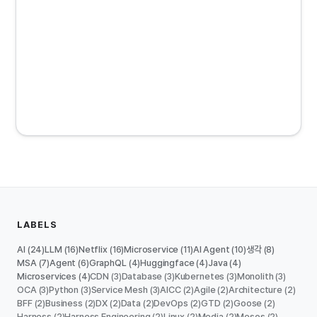
LABELS
AI
LLM
Netflix
Microservice
AI Agent
생각
(24)
(16)
(16)
(11)
(10)
(8)
MSA
Agent
GraphQL
Huggingface
Java
(7)
(6)
(4)
(4)
(4)
Microservices
CDN
Database
Kubernetes
Monolith
(4)
(3)
(3)
(3)
(3)
OCA
Python
Service Mesh
AICC
Agile
Architecture
(3)
(3)
(3)
(2)
(2)
(2)
BFF
Business
DX
Data
DevOps
GTD
Goose
(2)
(2)
(2)
(2)
(2)
(2)
(2)
Harness
Harness Engineering
Linux
Media
Mesos
(2)
(2)
(2)
(2)
(2)